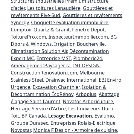
Structures Industrielles Premium structure
d'acier
,
Les toitures Lanaudière
,
Gouttières et
revêtements Rive-Sud
,
Gouttières et revêtements
Synergy
,
Choquette évaluation immobilière
,
Comptoir Quartz & Granit
,
Fenetre Depot
,
ToiturePro.com
,
InspecteurImmobilier.com
,
BG
Doors & Windows
,
Irrigation Boucherville
,
Climatisation Solution Air
,
Décontamination
Expert MC
,
Entreprise MST
,
Plomberie24
,
AmenagementPaysager.ca
,
INT DESIGN
,
ConstructionRenovation.com
,
Melbourne
Stainless Steel
,
Drainvac International
,
EBI Enviro
Urgence
,
Excavation Chanthier
,
Isolation &
Décontamination ÉcoRénov
,
Arboplus
,
Abattage
élagage Saint-Laurent
,
Novafor Arboriculture
,
Héritage Service d'Arbre
,
Les Couvreurs Duro-
Toit
,
BP Canada
,
Lesage Excavation
,
Evalumo
,
Groupe Durasec
,
Entreprises Rolais-Electrique
,
Novostar
,
Monica F Design - Armoire de cuisine
,