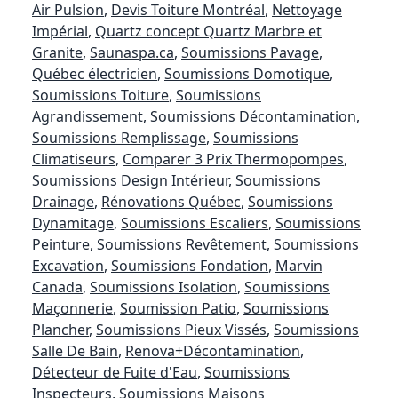
Air Pulsion
,
Devis Toiture Montréal
,
Nettoyage
Impérial
,
Quartz concept Quartz Marbre et
Granite
,
Saunaspa.ca
,
Soumissions Pavage
,
Québec électricien
,
Soumissions Domotique
,
Soumissions Toiture
,
Soumissions
Agrandissement
,
Soumissions Décontamination
,
Soumissions Remplissage
,
Soumissions
Climatiseurs
,
Comparer 3 Prix Thermopompes
,
Soumissions Design Intérieur
,
Soumissions
Drainage
,
Rénovations Québec
,
Soumissions
Dynamitage
,
Soumissions Escaliers
,
Soumissions
Peinture
,
Soumissions Revêtement
,
Soumissions
Excavation
,
Soumissions Fondation
,
Marvin
Canada
,
Soumissions Isolation
,
Soumissions
Maçonnerie
,
Soumission Patio
,
Soumissions
Plancher
,
Soumissions Pieux Vissés
,
Soumissions
Salle De Bain
,
Renova+Décontamination
,
Détecteur de Fuite d'Eau
,
Soumissions
Inspecteurs
,
Soumissions Maisons