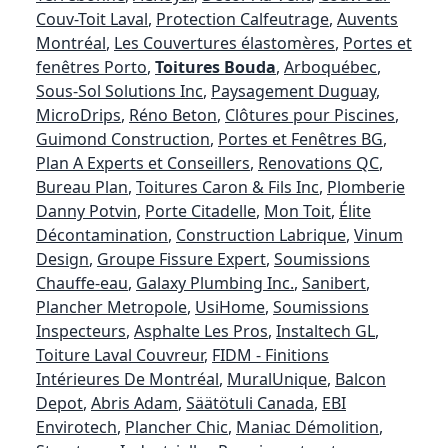
Couv-Toit Laval
,
Protection Calfeutrage
,
Auvents
Montréal
,
Les Couvertures élastomères
,
Portes et
fenêtres Porto
,
Toitures Bouda
,
Arboquébec
,
Sous-Sol Solutions Inc
,
Paysagement Duguay
,
MicroDrips
,
Réno Beton
,
Clôtures pour Piscines
,
Guimond Construction
,
Portes et Fenêtres BG
,
Plan A Experts et Conseillers
,
Renovations QC
,
Bureau Plan
,
Toitures Caron & Fils Inc
,
Plomberie
Danny Potvin
,
Porte Citadelle
,
Mon Toit
,
Élite
Décontamination
,
Construction Labrique
,
Vinum
Design
,
Groupe Fissure Expert
,
Soumissions
Chauffe-eau
,
Galaxy Plumbing Inc.
,
Sanibert
,
Plancher Metropole
,
UsiHome
,
Soumissions
Inspecteurs
,
Asphalte Les Pros
,
Instaltech GL
,
Toiture Laval Couvreur
,
FIDM - Finitions
Intérieures De Montréal
,
MuralUnique
,
Balcon
Depot
,
Abris Adam
,
Säätötuli Canada
,
EBI
Envirotech
,
Plancher Chic
,
Maniac Démolition
,