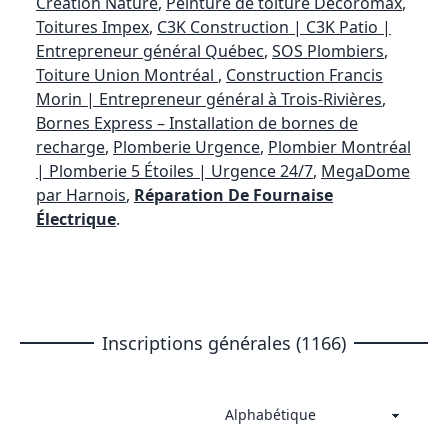
Création Nature
,
Peinture de toiture Decoromax
,
Toitures Impex
,
C3K Construction | C3K Patio |
Entrepreneur général Québec
,
SOS Plombiers
,
Toiture Union Montréal
,
Construction Francis
Morin | Entrepreneur général à Trois-Rivières
,
Bornes Express – Installation de bornes de
recharge
,
Plomberie Urgence
,
Plombier Montréal
| Plomberie 5 Étoiles | Urgence 24/7
,
MegaDome
par Harnois
,
Réparation De Fournaise
Électrique
.
Inscriptions générales (1166)