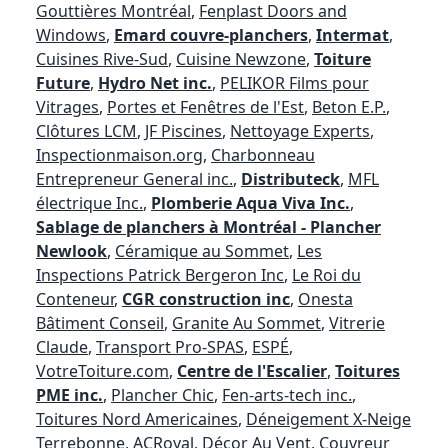
Gouttières Montréal
,
Fenplast Doors and
Windows
,
Emard couvre-planchers
,
Intermat
,
Cuisines Rive-Sud
,
Cuisine Newzone
,
Toiture
Future
,
Hydro Net inc.
,
PELIKOR Films pour
Vitrages
,
Portes et Fenêtres de l'Est
,
Beton E.P.
,
Clôtures LCM
,
JF Piscines
,
Nettoyage Experts
,
Inspectionmaison.org
,
Charbonneau
Entrepreneur General inc.
,
Distributeck
,
MFL
électrique Inc.
,
Plomberie Aqua Viva Inc.
,
Sablage de planchers à Montréal - Plancher
Newlook
,
Céramique au Sommet
,
Les
Inspections Patrick Bergeron Inc
,
Le Roi du
Conteneur
,
CGR construction inc
,
Onesta
Bâtiment Conseil
,
Granite Au Sommet
,
Vitrerie
Claude
,
Transport Pro-SPAS
,
ESPÉ
,
VotreToiture.com
,
Centre de l'Escalier
,
Toitures
PME inc.
,
Plancher Chic
,
Fen-arts-tech inc.
,
Toitures Nord Americaines
,
Déneigement X-Neige
Terrebonne
,
ACRoyal
,
Décor Au Vent
,
Couvreur