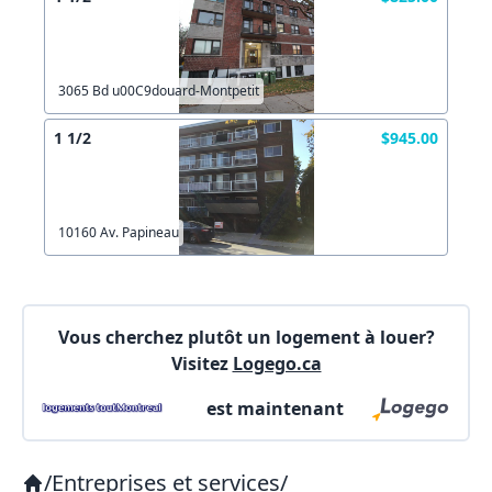
Votre courriel?
Connectez-vous
Autre
Commentaires:
Créer un compte
Commentaires:
3065 Bd u00C9douard-Montpetit
1 1/2
$945.00
X Fermer
10160 Av. Papineau
Lien vers inscription (sera inclus dans courriel)
X Fermer
Envoyez
Vous cherchez plutôt un logement à louer?
Copier lien
Visitez
Logego.ca
est maintenant
X Fermer
Envoyez
/
Entreprises et services
/