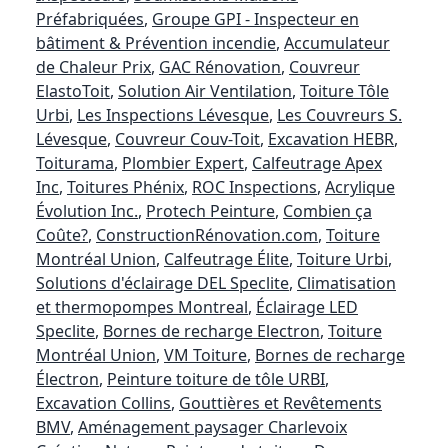
Préfabriquées
,
Groupe GPI - Inspecteur en
bâtiment & Prévention incendie
,
Accumulateur
de Chaleur Prix
,
GAC Rénovation
,
Couvreur
ElastoToit
,
Solution Air Ventilation
,
Toiture Tôle
Urbi
,
Les Inspections Lévesque
,
Les Couvreurs S.
Lévesque
,
Couvreur Couv-Toit
,
Excavation HEBR
,
Toiturama
,
Plombier Expert
,
Calfeutrage Apex
Inc
,
Toitures Phénix
,
ROC Inspections
,
Acrylique
Évolution Inc.
,
Protech Peinture
,
Combien ça
Coûte?
,
ConstructionRénovation.com
,
Toiture
Montréal Union
,
Calfeutrage Élite
,
Toiture Urbi
,
Solutions d'éclairage DEL Speclite
,
Climatisation
et thermopompes Montreal
,
Éclairage LED
Speclite
,
Bornes de recharge Electron
,
Toiture
Montréal Union
,
VM Toiture
,
Bornes de recharge
Électron
,
Peinture toiture de tôle URBI
,
Excavation Collins
,
Gouttières et Revêtements
BMV
,
Aménagement paysager Charlevoix