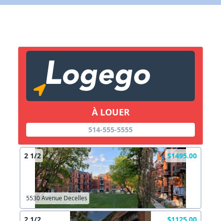
X Fermer
Lien vers inscription (sera inclus dans courriel)
X Fermer
Envoyez
Copier lien
À LOUER
X Fermer
Envoyez
514-555-5555
2 1/2
$1495.00
5530 Avenue Decelles
2 1/2
$1125.00