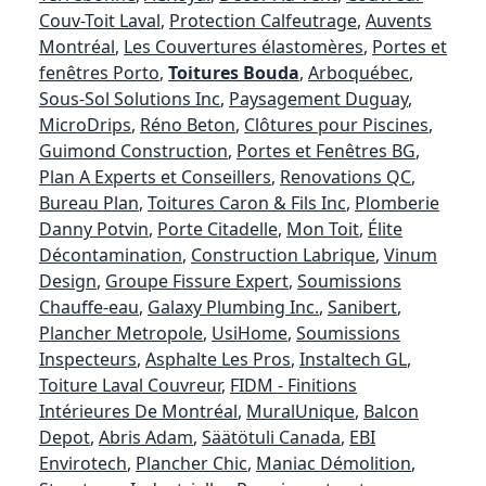
Couv-Toit Laval
,
Protection Calfeutrage
,
Auvents
Montréal
,
Les Couvertures élastomères
,
Portes et
fenêtres Porto
,
Toitures Bouda
,
Arboquébec
,
Sous-Sol Solutions Inc
,
Paysagement Duguay
,
MicroDrips
,
Réno Beton
,
Clôtures pour Piscines
,
Guimond Construction
,
Portes et Fenêtres BG
,
Plan A Experts et Conseillers
,
Renovations QC
,
Bureau Plan
,
Toitures Caron & Fils Inc
,
Plomberie
Danny Potvin
,
Porte Citadelle
,
Mon Toit
,
Élite
Décontamination
,
Construction Labrique
,
Vinum
Design
,
Groupe Fissure Expert
,
Soumissions
Chauffe-eau
,
Galaxy Plumbing Inc.
,
Sanibert
,
Plancher Metropole
,
UsiHome
,
Soumissions
Inspecteurs
,
Asphalte Les Pros
,
Instaltech GL
,
Toiture Laval Couvreur
,
FIDM - Finitions
Intérieures De Montréal
,
MuralUnique
,
Balcon
Depot
,
Abris Adam
,
Säätötuli Canada
,
EBI
Envirotech
,
Plancher Chic
,
Maniac Démolition
,