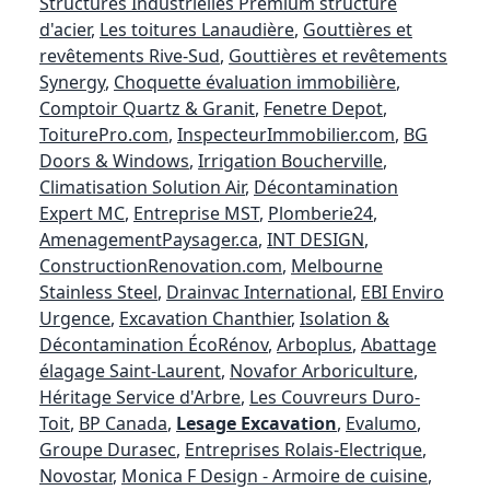
Structures Industrielles Premium structure
d'acier
,
Les toitures Lanaudière
,
Gouttières et
revêtements Rive-Sud
,
Gouttières et revêtements
Synergy
,
Choquette évaluation immobilière
,
Comptoir Quartz & Granit
,
Fenetre Depot
,
ToiturePro.com
,
InspecteurImmobilier.com
,
BG
Doors & Windows
,
Irrigation Boucherville
,
Climatisation Solution Air
,
Décontamination
Expert MC
,
Entreprise MST
,
Plomberie24
,
AmenagementPaysager.ca
,
INT DESIGN
,
ConstructionRenovation.com
,
Melbourne
Stainless Steel
,
Drainvac International
,
EBI Enviro
Urgence
,
Excavation Chanthier
,
Isolation &
Décontamination ÉcoRénov
,
Arboplus
,
Abattage
élagage Saint-Laurent
,
Novafor Arboriculture
,
Héritage Service d'Arbre
,
Les Couvreurs Duro-
Toit
,
BP Canada
,
Lesage Excavation
,
Evalumo
,
Groupe Durasec
,
Entreprises Rolais-Electrique
,
Novostar
,
Monica F Design - Armoire de cuisine
,