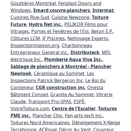
Gouttières Montréal
,
Fenplast Doors and
Windows
,
Emard couvre-planchers
,
Intermat
,
Cuisines Rive-Sud
,
Cuisine Newzone
,
Toiture
Future
,
Hydro Net inc.
,
PELIKOR Films pour
Vitrages
,
Portes et Fenêtres de l'Est
,
Beton E.P.
,
Clôtures LCM
,
JF Piscines
,
Nettoyage Experts
,
Inspectionmaison.org
,
Charbonneau
Entrepreneur General inc.
,
Distributeck
,
MFL
électrique Inc.
,
Plomberie Aqua Viva Inc.
,
Sablage de planchers à Montréal - Plancher
Newlook
,
Céramique au Sommet
,
Les
Inspections Patrick Bergeron Inc
,
Le Roi du
Conteneur
,
CGR construction inc
,
Onesta
Bâtiment Conseil
,
Granite Au Sommet
,
Vitrerie
Claude
,
Transport Pro-SPAS
,
ESPÉ
,
VotreToiture.com
,
Centre de l'Escalier
,
Toitures
PME inc.
,
Plancher Chic
,
Fen-arts-tech inc.
,
Toitures Nord Americaines
,
Déneigement X-Neige
Terrebonne
,
ACRoyal
,
Décor Au Vent
,
Couvreur