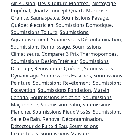
Air Pulsion
,
Devis Toiture Montréal
,
Nettoyage
Impérial
,
Quartz concept Quartz Marbre et
Granite
,
Saunaspa.ca
,
Soumissions Pavage
,
Québec électricien
,
Soumissions Domotique
,
Soumissions Toiture
,
Soumissions
Agrandissement
,
Soumissions Décontamination
,
Soumissions Remplissage
,
Soumissions
Climatiseurs
,
Comparer 3 Prix Thermopompes
,
Soumissions Design Intérieur
,
Soumissions
Drainage
,
Rénovations Québec
,
Soumissions
Dynamitage
,
Soumissions Escaliers
,
Soumissions
Peinture
,
Soumissions Revêtement
,
Soumissions
Excavation
,
Soumissions Fondation
,
Marvin
Canada
,
Soumissions Isolation
,
Soumissions
Maçonnerie
,
Soumission Patio
,
Soumissions
Plancher
,
Soumissions Pieux Vissés
,
Soumissions
Salle De Bain
,
Renova+Décontamination
,
Détecteur de Fuite d'Eau
,
Soumissions
Inspecteurs
,
Soumissions Maisons