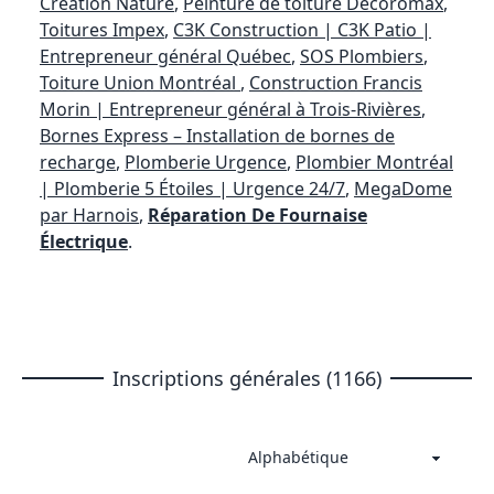
Création Nature
,
Peinture de toiture Decoromax
,
Toitures Impex
,
C3K Construction | C3K Patio |
Entrepreneur général Québec
,
SOS Plombiers
,
Toiture Union Montréal
,
Construction Francis
Morin | Entrepreneur général à Trois-Rivières
,
Bornes Express – Installation de bornes de
recharge
,
Plomberie Urgence
,
Plombier Montréal
| Plomberie 5 Étoiles | Urgence 24/7
,
MegaDome
par Harnois
,
Réparation De Fournaise
Électrique
.
Inscriptions générales (1166)