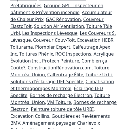
Préfabriquées
,
Groupe GPI - Inspecteur en
bâtiment & Prévention incendie
,
Accumulateur
de Chaleur Prix
,
GAC Rénovation
,
Couvreur
ElastoToit
,
Solution Air Ventilation
,
Toiture Tôle
Urbi
,
Les Inspections Lévesque
,
Les Couvreurs S.
Lévesque
,
Couvreur Couv-Toit
,
Excavation HEBR
,
Toiturama
,
Plombier Expert
,
Calfeutrage Apex
Inc
,
Toitures Phénix
,
ROC Inspections
,
Acrylique
Évolution Inc.
,
Protech Peinture
,
Combien ça
Coûte?
,
ConstructionRénovation.com
,
Toiture
Montréal Union
,
Calfeutrage Élite
,
Toiture Urbi
,
Solutions d'éclairage DEL Speclite
,
Climatisation
et thermopompes Montreal
,
Éclairage LED
Speclite
,
Bornes de recharge Electron
,
Toiture
Montréal Union
,
VM Toiture
,
Bornes de recharge
Électron
,
Peinture toiture de tôle URBI
,
Excavation Collins
,
Gouttières et Revêtements
BMV
,
Aménagement paysager Charlevoix