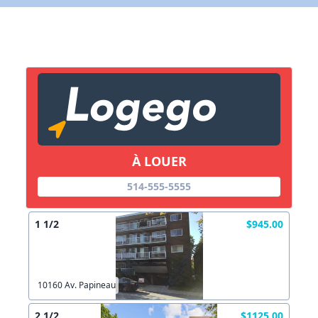
X Fermer
Lien vers inscription (sera inclus dans courriel)
X Fermer
Envoyez
Copier lien
À LOUER
X Fermer
Envoyez
514-555-5555
1 1/2
$945.00
10160 Av. Papineau
2 1/2
$1125.00