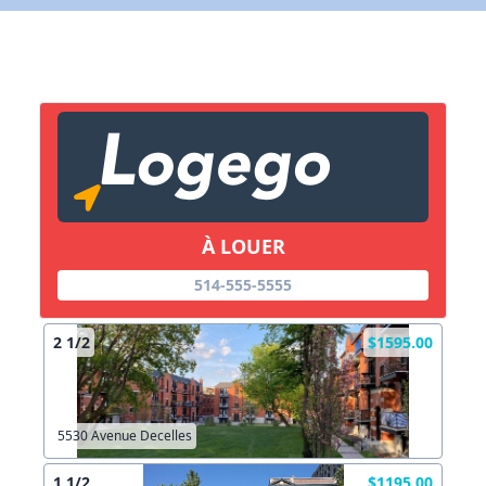
X Fermer
Lien vers inscription (sera inclus dans courriel)
X Fermer
Envoyez
Copier lien
À LOUER
514-555-5555
X Fermer
Envoyez
2 1/2
$1595.00
5530 Avenue Decelles
1 1/2
$1195.00