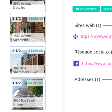
5530 Avenue
Decelles
#Couverture
#Ma
2 1/2
$1625.00
Sites web (1)
https://www.votr
1540 Avenue
Summerhill
2 1/2
$1395.00
Réseaux sociaux (
https://www.fa
3025 Rue
Sherbrooke Ouest
Adresses (1)
1 1/2
$1345.00
3605 Rue Saint-
Urbain