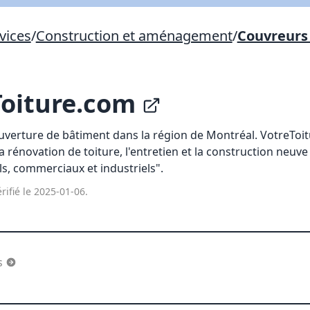
Lien vers inscription (sera inclus dans courriel)
vices
/
Construction et aménagement
/
Couvreurs 
X Fermer
Envoyez
Copier lien
Toiture.com
X Fermer
Envoyez
uverture de bâtiment dans la région de Montréal. VotreToi
 rénovation de toiture, l'entretien et la construction neuve
ls, commerciaux et industriels".
rifié le 2025-01-06.
s