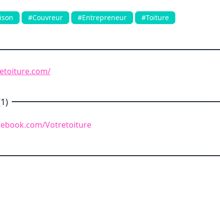
ison
#Couvreur
#Entrepreneur
#Toiture
etoiture.com/
1)
cebook.com/Votretoiture