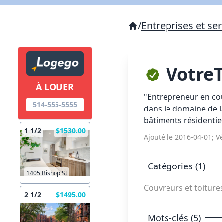
/
Entreprises et ser
Votre
À LOUER
"Entrepreneur en co
514-555-5555
dans le domaine de la
bâtiments résidentie
1 1/2
$1530.00
Ajouté le 2016-04-01; Vé
Catégories (1)
1405 Bishop St
Couvreurs et toiture
2 1/2
$1495.00
Mots-clés (5)