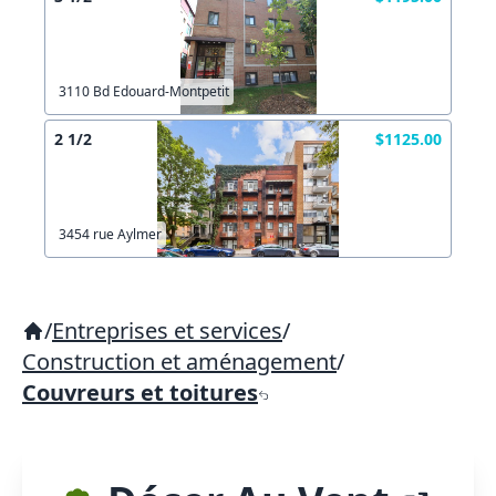
3110 Bd Edouard-Montpetit
2 1/2
$1125.00
3454 rue Aylmer
/
Entreprises et services
/
Construction et aménagement
/
Couvreurs et toitures