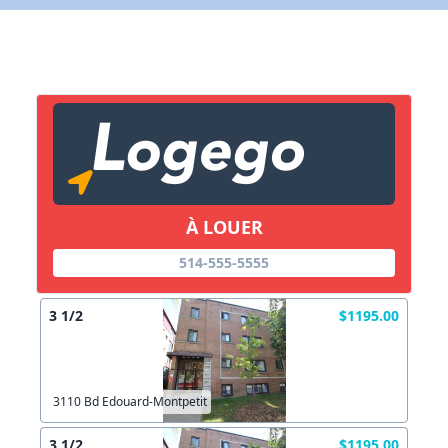
X Fermer
Lien vers inscription (sera inclus dans courriel)
X Fermer
Envoyez
Copier lien
À LOUER
514-555-5555
X Fermer
Envoyez
3 1/2
$1195.00
3110 Bd Edouard-Montpetit
3 1/2
$1195.00