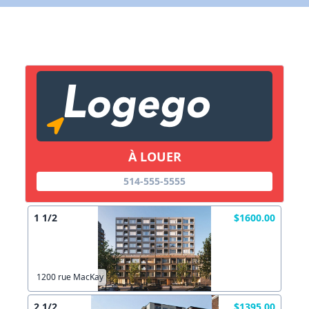
X Fermer
Lien vers inscription (sera inclus dans courriel)
X Fermer
Envoyez
Copier lien
À LOUER
514-555-5555
X Fermer
Envoyez
1 1/2
$1600.00
1200 rue MacKay
2 1/2
$1395.00