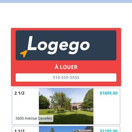
X Fermer
Lien vers inscription (sera inclus dans courriel)
X Fermer
Envoyez
Copier lien
À LOUER
514-555-5555
X Fermer
Envoyez
2 1/2
$1695.00
5600 Avenue Decelles
1 1/2
$1195.00