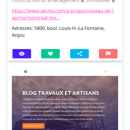
Construction et aménagement
;
Immobilier
https://www.apchq.com/a-propos/reseau-de-l-
apchq/montreal-me...
Adresses: 5800, boul. Louis-H.-La Fontaine,
Anjou