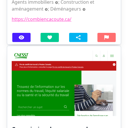
Agents immobiliers
;
Construction et
aménagement
;
Déménageurs
https://combiencacoute.ca/