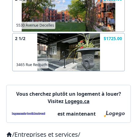
Autre
Créer un compte
Commentaires:
Commentaires:
5530 Avenue Decelles
X Fermer
2 1/2
$1725.00
Lien vers inscription (sera inclus dans courriel)
3465 Rue Redpath
X Fermer
Envoyez
Copier lien
Vous cherchez plutôt un logement à louer?
Visitez
Logego.ca
X Fermer
Envoyez
est maintenant
/
Entreprises et services
/