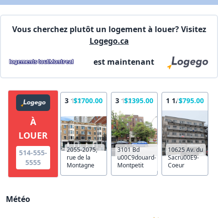
Vous cherchez plutôt un logement à louer? Visitez
Logego.ca
est maintenant
3 1/2
$1700.00
3 1/2
$1395.00
1 1/2
$795.00
À
LOUER
2055-2075,
3101 Bd
10625 Av. du
514-555-
rue de la
u00C9douard-
Sacru00E9-
5555
Montagne
Montpetit
Coeur
Météo