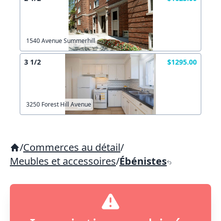
1540 Avenue Summerhill
3 1/2
$1295.00
3250 Forest Hill Avenue
/
Commerces au détail
/
Meubles et accessoires
/
Ébénistes