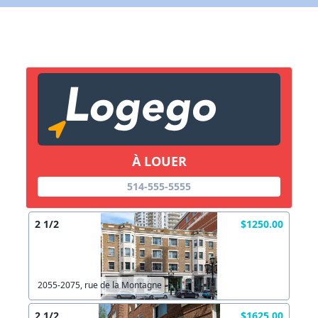
X Fermer
Lien vers inscription (sera inclus dans courriel)
X Fermer
Envoyez
Copier lien
À LOUER
X Fermer
Envoyez
514-555-5555
2 1/2
$1250.00
2055-2075, rue de la Montagne
2 1/2
$1625.00