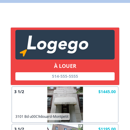
X Fermer
Lien vers inscription (sera inclus dans courriel)
X Fermer
Envoyez
Copier lien
À LOUER
514-555-5555
X Fermer
Envoyez
3 1/2
$1445.00
3101 Bd u00C9douard-Montpetit
3 1/2
$1195.00