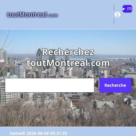
FR
toutMontreal
.com
Recherchez
toutMontreal.com
Recherche
Samedi 2026-08-08 05:31:25