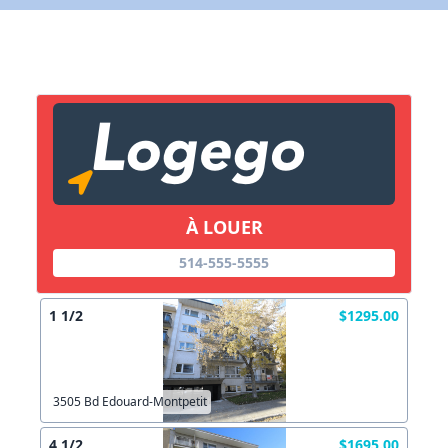
À LOUER
514-555-5555
1 1/2
$1295.00
3505 Bd Edouard-Montpetit
4 1/2
$1695.00