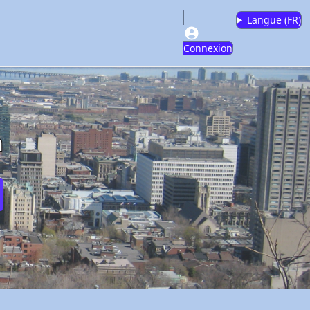
Langue (
FR
)
Connexion
m