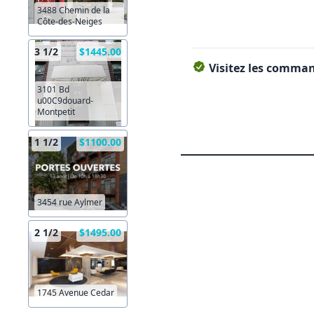
3488 Chemin de la
Côte-des-Neiges
3 1/2
$1445.00
Visitez les command
3101 Bd
u00C9douard-
Montpetit
1 1/2
$1100.00
3454 rue Aylmer
2 1/2
$1495.00
1745 Avenue Cedar