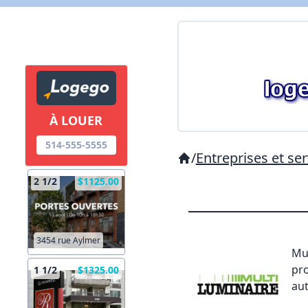
À LOUER
514-555-5555
/
Entreprises et ser
2 1/2
$1125.00
3454 rue Aylmer
Mul
pro
1 1/2
$1325.00
aut