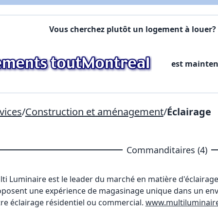
Commentaires:
Commentaires:
Vous cherchez plutôt un logement à louer? 
X Fermer
est mainte
Lien vers inscription (sera inclus dans courriel)
X Fermer
Envoyez
Copier lien
vices
/
Construction et aménagement
/
Éclairage
X Fermer
Envoyez
Commanditaires (4)
ti Luminaire
est le leader du marché en matière d'éclairage 
posent une expérience de magasinage unique dans un envir
re éclairage résidentiel ou commercial.
www.multiluminaire