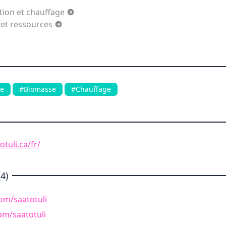
ation et chauffage
 et ressources
le
#Biomasse
#Chauffage
tuli.ca/fr/
4)
com/saatotuli
om/saatotuli