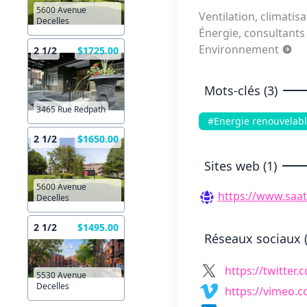
5600 Avenue
Ventilation, climatis
Decelles
Énergie, consultants
Environnement
2 1/2
$1725.00
Mots-clés (3)
3465 Rue Redpath
#Energie renouvelab
2 1/2
$1650.00
Sites web (1)
5600 Avenue
https://www.saato
Decelles
2 1/2
$1495.00
Réseaux sociaux (
https://twitter.
5530 Avenue
Decelles
https://vimeo.c