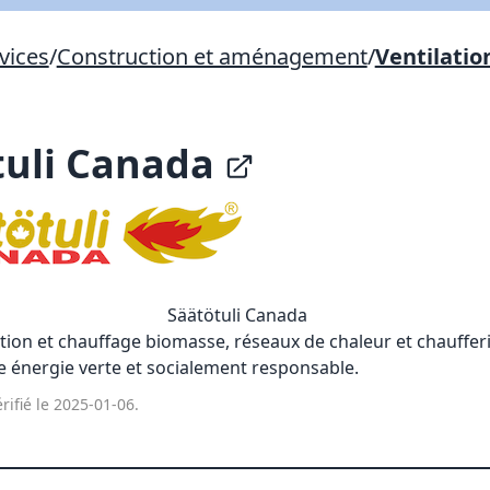
vices
/
Construction et aménagement
/
Ventilatio
Lien vers inscription (sera inclus dans courriel)
X Fermer
Envoyez
Copier lien
tuli Canada
X Fermer
Envoyez
Säätötuli Canada
ion et chauffage biomasse, réseaux de chaleur et chauffe
 énergie verte et socialement responsable.
rifié le 2025-01-06.