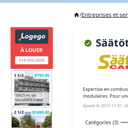
/
Entreprises et ser
Säätö
À LOUER
514-555-5555
1 1/2
$795.00
Expertise en combust
modulaires. Pour une
10625 Av. du
Sacru00E9-Coeur
Ajouté le 2019-11-01; Vé
2 1/2
$1695.00
Catégories (3)