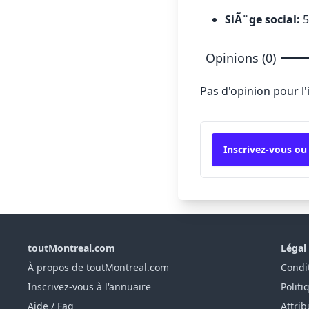
SiÃ¨ge social:
5
Opinions (0)
Pas d'opinion pour l
Inscrivez-vous ou
toutMontreal.com
Légal
À propos de toutMontreal.com
Condit
Inscrivez-vous à l'annuaire
Politi
Aide / Faq
Attrib