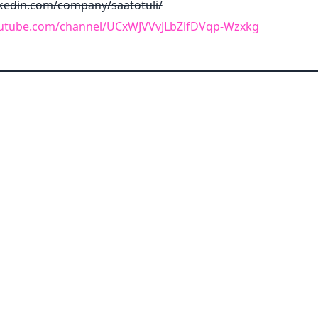
nkedin.com/company/saatotuli/
outube.com/channel/UCxWJVVvJLbZlfDVqp-Wzxkg