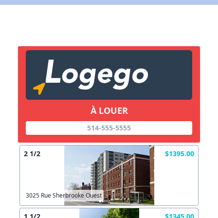
X Fermer
Lien vers inscription (sera inclus dans courriel)
X Fermer
Envoyez
Copier lien
À LOUER
514-555-5555
X Fermer
Envoyez
2 1/2
$1395.00
3025 Rue Sherbrooke Ouest
1 1/2
$1345.00