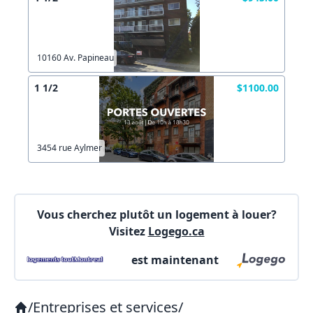
Votre courriel?
Connectez-vous
Autre
Commentaires:
Créer un compte
Commentaires:
10160 Av. Papineau
1 1/2
$1100.00
X Fermer
3454 rue Aylmer
Lien vers inscription (sera inclus dans courriel)
X Fermer
Envoyez
Vous cherchez plutôt un logement à louer?
Copier lien
Visitez
Logego.ca
est maintenant
X Fermer
Envoyez
/
Entreprises et services
/