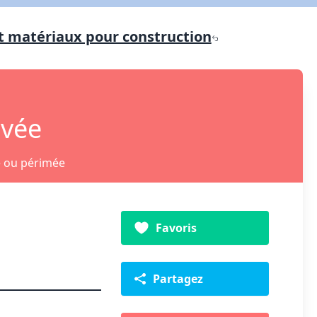
t matériaux pour construction
ivée
e ou périmée
Favoris
Partagez