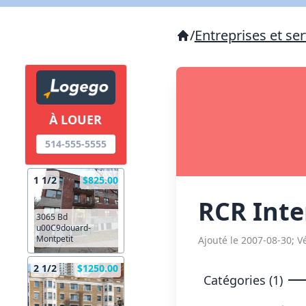
/
Entreprises et ser
À LOUER
514-555-5555
1 1/2
$825.00
RCR Inte
3065 Bd
u00C9douard-
Montpetit
Ajouté le 2007-08-30; Vé
2 1/2
$1250.00
Catégories (1)