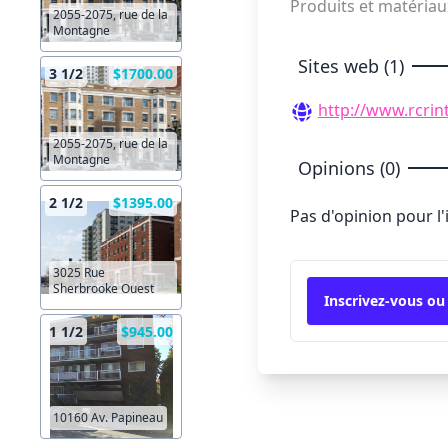
Produits et matéria
2055-2075, rue de la
Montagne
Sites web (1)
3 1/2
$1700.00
http://www.rcrin
2055-2075, rue de la
Montagne
Opinions (0)
2 1/2
$1395.00
Pas d'opinion pour l
3025 Rue
Sherbrooke Ouest
Inscrivez-vous ou
1 1/2
$945.00
10160 Av. Papineau