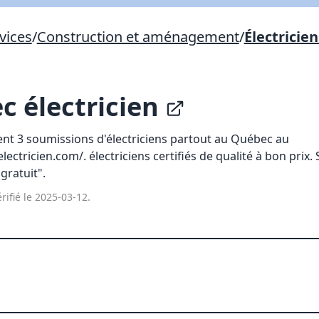
Lien vers inscription (sera inclus dans courriel)
vices
/
Construction et aménagement
/
Électricien
X Fermer
Envoyez
Copier lien
 électricien
X Fermer
Envoyez
t 3 soumissions d'électriciens partout au Québec au
ctricien.com/. électriciens certifiés de qualité à bon prix. 
gratuit".
rifié le 2025-03-12.