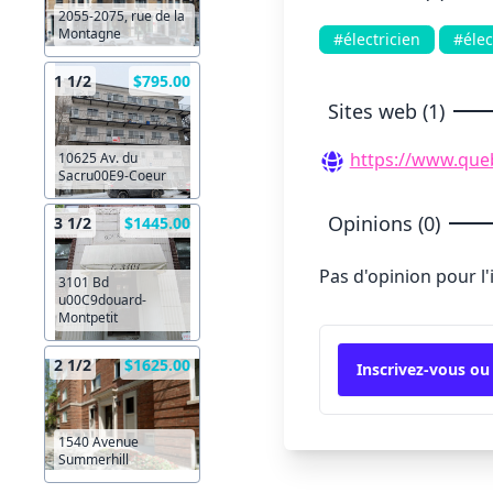
2055-2075, rue de la
Montagne
#électricien
#élec
1 1/2
$795.00
Sites web (1)
https://www.queb
10625 Av. du
Sacru00E9-Coeur
Opinions (0)
3 1/2
$1445.00
Pas d'opinion pour l
3101 Bd
u00C9douard-
Montpetit
2 1/2
$1625.00
Inscrivez-vous ou
1540 Avenue
Summerhill