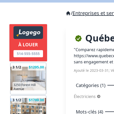
/
Entreprises et ser
Québec
À LOUER
"Comparez rapidemen
514-555-5555
https://www.quebecele
sans engagement et 
3 1/2
$1295.00
Ajouté le 2023-03-31; Vé
Catégories (1)
3250 Forest Hill
Avenue
Électriciens
3 1/2
$1700.00
Mots-clés (4)