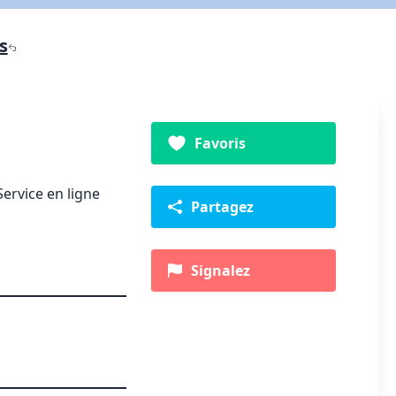
s
Favoris
Service en ligne
Partagez
Signalez