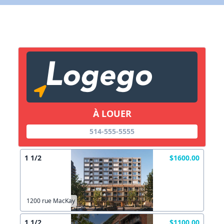
X Fermer
Lien vers inscription (sera inclus dans courriel)
X Fermer
Envoyez
Copier lien
À LOUER
514-555-5555
X Fermer
Envoyez
1 1/2
$1600.00
1200 rue MacKay
1 1/2
$1100.00