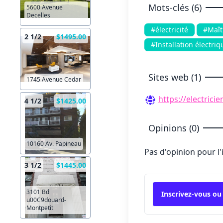
Mots-clés (6)
5600 Avenue
Decelles
#électricité
#Maîtr
2 1/2
$1495.00
#Installation électriq
Sites web (1)
1745 Avenue Cedar
https://electrici
4 1/2
$1425.00
Opinions (0)
10160 Av. Papineau
Pas d'opinion pour l
3 1/2
$1445.00
3101 Bd
Inscrivez-vous ou
u00C9douard-
Montpetit