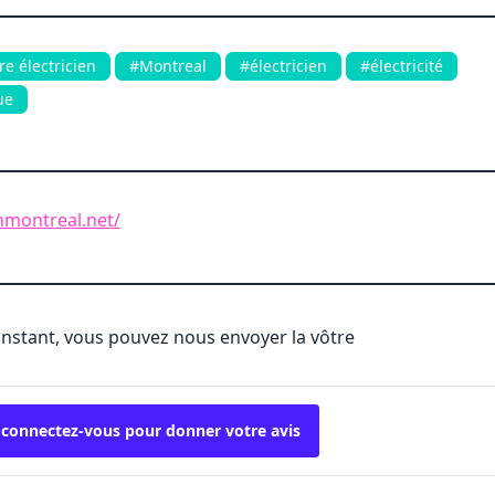
e électricien
#Montreal
#électricien
#électricité
ue
enmontreal.net/
'instant, vous pouvez nous envoyer la vôtre
 connectez-vous pour donner votre avis