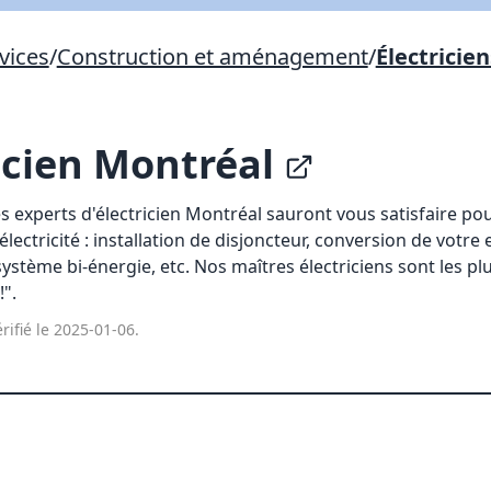
Lien vers inscription (sera inclus dans courriel)
vices
/
Construction et aménagement
/
Électricien
X Fermer
Envoyez
Copier lien
icien Montréal
X Fermer
Envoyez
s experts d'électricien Montréal sauront vous satisfaire po
ectricité : installation de disjoncteur, conversion de votre 
ystème bi-énergie, etc. Nos maîtres électriciens sont les p
!".
rifié le 2025-01-06.