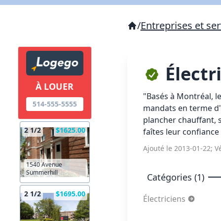
/
Entreprises et ser
Électr
À LOUER
"Basés à Montréal, le
514-555-5555
mandats en terme d'él
plancher chauffant, s
2 1/2
$1625.00
faîtes leur confiance 
Ajouté le 2013-01-22; Vé
1540 Avenue
Summerhill
Catégories (1)
2 1/2
$1695.00
Électriciens