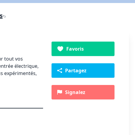
s
Favoris
ur tout vos
entrée électrique,
Partagez
lus expérimentés,
Signalez