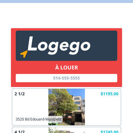
X Fermer
Lien vers inscription (sera inclus dans courriel)
X Fermer
Envoyez
Copier lien
À LOUER
X Fermer
Envoyez
514-555-5555
2 1/2
$1195.00
3520 Bd Edouard-Montpetit
4 1/2
$1745.00