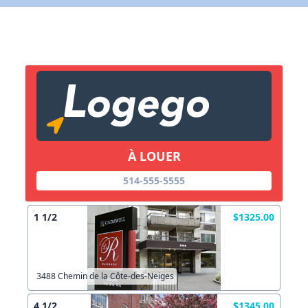
X Fermer
Lien vers inscription (sera inclus dans courriel)
X Fermer
Envoyez
Copier lien
À LOUER
514-555-5555
X Fermer
Envoyez
1 1/2
$1325.00
3488 Chemin de la Côte-des-Neiges
4 1/2
$1345.00