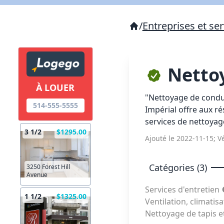
/
Entreprises et ser
Netto
À LOUER
"Nettoyage de condui
514-555-5555
Impérial offre aux r
services de nettoyage
3 1/2
$1295.00
Ajouté le 2022-11-15; Vé
Catégories (3)
3250 Forest Hill
Avenue
Services d'entretien
1 1/2
$1325.00
Ventilation, climatis
Nettoyage de tapis 