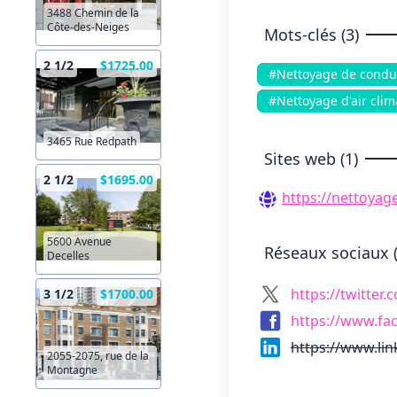
3488 Chemin de la
Côte-des-Neiges
Mots-clés (3)
2 1/2
$1725.00
#Nettoyage de condu
#Nettoyage d'air clim
3465 Rue Redpath
Sites web (1)
2 1/2
$1695.00
https://nettoyage
5600 Avenue
Réseaux sociaux (
Decelles
https://twitte
3 1/2
$1700.00
https://www.fa
https://www.li
2055-2075, rue de la
Montagne