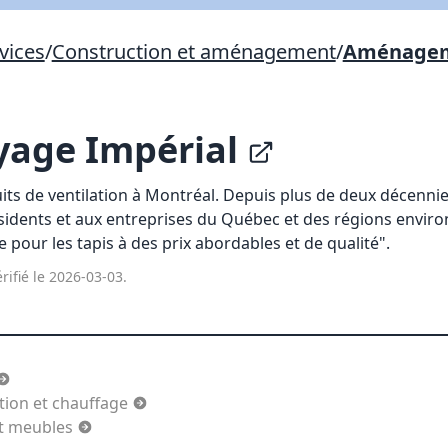
vices
/
Construction et aménagement
/
Aménageme
Lien vers inscription (sera inclus dans courriel)
X Fermer
Envoyez
Copier lien
yage Impérial
X Fermer
Envoyez
ts de ventilation à Montréal. Depuis plus de deux décenni
ésidents et aux entreprises du Québec et des régions envir
 pour les tapis à des prix abordables et de qualité".
rifié le 2026-03-03.
ation et chauffage
et meubles