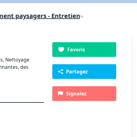
nt paysagers - Entretien
Favoris
es, Nettoyage
onnantes, des
Partagez
Signalez