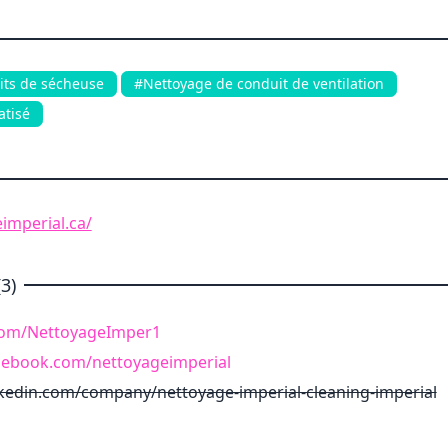
its de sécheuse
#Nettoyage de conduit de ventilation
atisé
imperial.ca/
3)
r.com/NettoyageImper1
cebook.com/nettoyageimperial
nkedin.com/company/nettoyage-imperial-cleaning-imperial