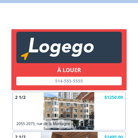
X Fermer
Lien vers inscription (sera inclus dans courriel)
X Fermer
Envoyez
Copier lien
À LOUER
514-555-5555
X Fermer
Envoyez
2 1/2
$1250.00
2055-2075, rue de la Montagne
2 1/2
$1495.00