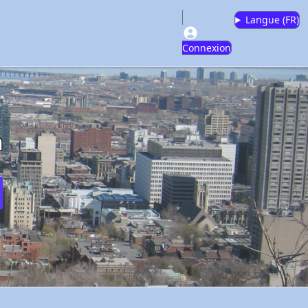
Langue (
FR
)
Connexion
m