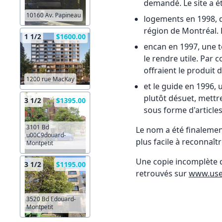
demandé. Le site a é
10160 Av. Papineau
logements en 1998, de
région de Montréal. 
1 1/2
$1600.00
encan en 1997, une t
le rendre utile. Par 
offraient le produit 
1200 rue MacKay
et le guide en 1996,
plutôt désuet, mettr
3 1/2
$1395.00
sous forme d'articles
3101 Bd
Le nom a été finalemen
u00C9douard-
plus facile à reconnaîtr
Montpetit
Une copie incomplète d
3 1/2
$1195.00
retrouvés sur
www.use
3520 Bd Edouard-
Montpetit