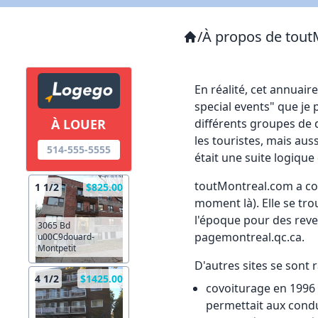
/
À propos de tout
En réalité, cet annuair
special events" que je
différents groupes de 
À LOUER
les touristes, mais aus
514-555-5555
était une suite logiqu
toutMontreal.com a com
1 1/2
$825.00
moment là). Elle se tro
l'époque pour des reve
3065 Bd
pagemontreal.qc.ca.
u00C9douard-
Montpetit
D'autres sites se sont r
4 1/2
$1425.00
covoiturage en 1996 a
permettait aux conduc