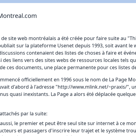
Montreal.com
e de site web montréalais a été créée pour faire suite au "Th
 publiait sur la plateforme Usenet depuis 1993, soit avant 
discussions contenaient des listes de choses à faire et év
si des liens vers des sites webs de ressources locales tels
e de ces documents, une place permanente pour ces listes de
mencé officiellement en 1996 sous le nom de La Page Montré@
uvait d'abord à l'adresse "http://www.mlink.net/~praxis/", 
nus quasi inexistants. La Page a alors été déplacée quelqu
attachés par la suite:
ussi, le premier et peut être seul site sur internet à ce mom
teurs et passagers d'inscrire leur trajet et le système trou