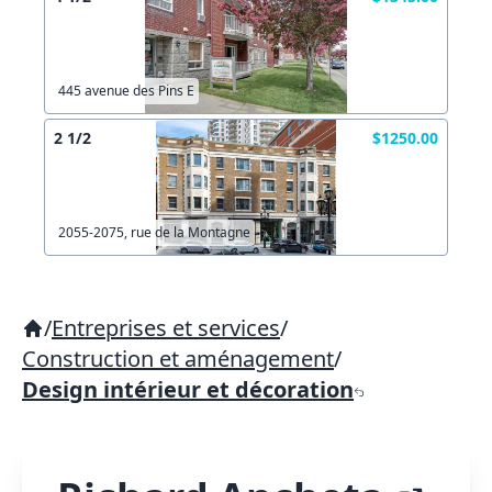
445 avenue des Pins E
2 1/2
$1250.00
2055-2075, rue de la Montagne
/
Entreprises et services
/
Construction et aménagement
/
Design intérieur et décoration