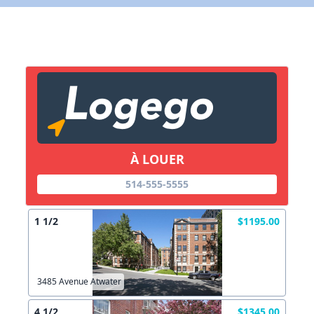
Lien vers inscription (sera inclus dans courriel)
X Fermer
Envoyez
Copier lien
À LOUER
X Fermer
Envoyez
514-555-5555
1 1/2
$1195.00
3485 Avenue Atwater
4 1/2
$1345.00