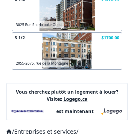
Autre
Créer un compte
Commentaires:
Commentaires:
3025 Rue Sherbrooke Ouest
X Fermer
3 1/2
$1700.00
Lien vers inscription (sera inclus dans courriel)
2055-2075, rue de la Montagne
X Fermer
Envoyez
Copier lien
Vous cherchez plutôt un logement à louer?
Visitez
Logego.ca
X Fermer
Envoyez
est maintenant
/
Entreprises et services
/