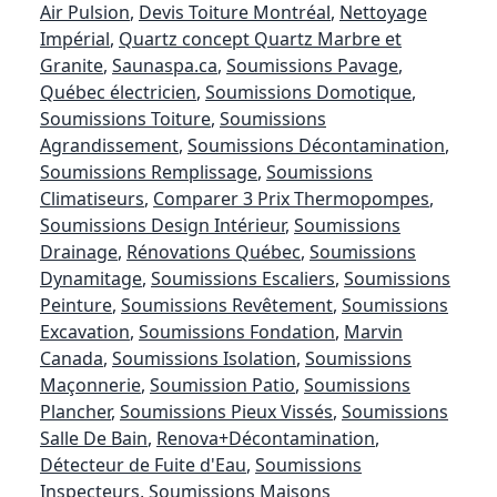
Air Pulsion
,
Devis Toiture Montréal
,
Nettoyage
Impérial
,
Quartz concept Quartz Marbre et
Granite
,
Saunaspa.ca
,
Soumissions Pavage
,
Québec électricien
,
Soumissions Domotique
,
Soumissions Toiture
,
Soumissions
Agrandissement
,
Soumissions Décontamination
,
Soumissions Remplissage
,
Soumissions
Climatiseurs
,
Comparer 3 Prix Thermopompes
,
Soumissions Design Intérieur
,
Soumissions
Drainage
,
Rénovations Québec
,
Soumissions
Dynamitage
,
Soumissions Escaliers
,
Soumissions
Peinture
,
Soumissions Revêtement
,
Soumissions
Excavation
,
Soumissions Fondation
,
Marvin
Canada
,
Soumissions Isolation
,
Soumissions
Maçonnerie
,
Soumission Patio
,
Soumissions
Plancher
,
Soumissions Pieux Vissés
,
Soumissions
Salle De Bain
,
Renova+Décontamination
,
Détecteur de Fuite d'Eau
,
Soumissions
Inspecteurs
,
Soumissions Maisons