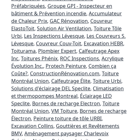
Préfabriquées
,
Groupe GPI - Inspecteur en
bâtiment & Prévention incendie
,
Accumulateur
de Chaleur Prix
,
GAC Rénovation
,
Couvreur
ElastoToit
,
Solution Air Ventilation
,
Toiture Tôle
Urbi
,
Les Inspections Lévesque
,
Les Couvreurs S.
Lévesque
,
Couvreur Couv-Toit
,
Excavation HEBR
,
Toiturama
,
Plombier Expert
,
Calfeutrage Apex
Inc
,
Toitures Phénix
,
ROC Inspections
,
Acrylique
Évolution Inc.
,
Protech Peinture
,
Combien ça
Coûte?
,
ConstructionRénovation.com
,
Toiture
Montréal Union
,
Calfeutrage Élite
,
Toiture Urbi
,
Solutions d'éclairage DEL Speclite
,
Climatisation
et thermopompes Montreal
,
Éclairage LED
Speclite
,
Bornes de recharge Electron
,
Toiture
Montréal Union
,
VM Toiture
,
Bornes de recharge
Électron
,
Peinture toiture de tôle URBI
,
Excavation Collins
,
Gouttières et Revêtements
BMV
,
Aménagement paysager Charlevoix