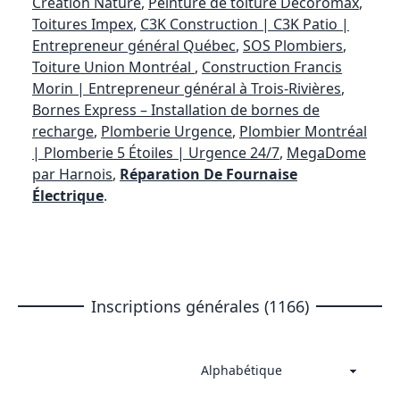
Création Nature
,
Peinture de toiture Decoromax
,
Toitures Impex
,
C3K Construction | C3K Patio |
Entrepreneur général Québec
,
SOS Plombiers
,
Toiture Union Montréal
,
Construction Francis
Morin | Entrepreneur général à Trois-Rivières
,
Bornes Express – Installation de bornes de
recharge
,
Plomberie Urgence
,
Plombier Montréal
| Plomberie 5 Étoiles | Urgence 24/7
,
MegaDome
par Harnois
,
Réparation De Fournaise
Électrique
.
Inscriptions générales (1166)