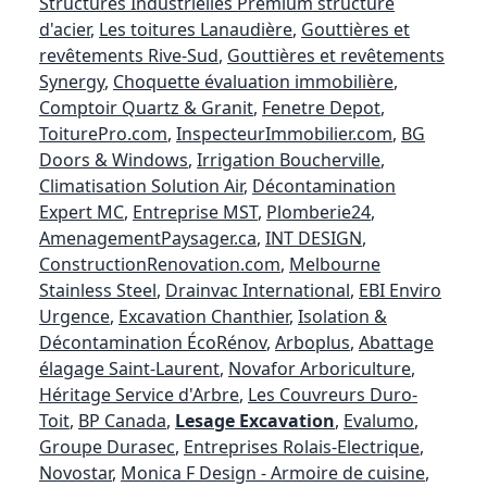
Structures Industrielles Premium structure
d'acier
,
Les toitures Lanaudière
,
Gouttières et
revêtements Rive-Sud
,
Gouttières et revêtements
Synergy
,
Choquette évaluation immobilière
,
Comptoir Quartz & Granit
,
Fenetre Depot
,
ToiturePro.com
,
InspecteurImmobilier.com
,
BG
Doors & Windows
,
Irrigation Boucherville
,
Climatisation Solution Air
,
Décontamination
Expert MC
,
Entreprise MST
,
Plomberie24
,
AmenagementPaysager.ca
,
INT DESIGN
,
ConstructionRenovation.com
,
Melbourne
Stainless Steel
,
Drainvac International
,
EBI Enviro
Urgence
,
Excavation Chanthier
,
Isolation &
Décontamination ÉcoRénov
,
Arboplus
,
Abattage
élagage Saint-Laurent
,
Novafor Arboriculture
,
Héritage Service d'Arbre
,
Les Couvreurs Duro-
Toit
,
BP Canada
,
Lesage Excavation
,
Evalumo
,
Groupe Durasec
,
Entreprises Rolais-Electrique
,
Novostar
,
Monica F Design - Armoire de cuisine
,