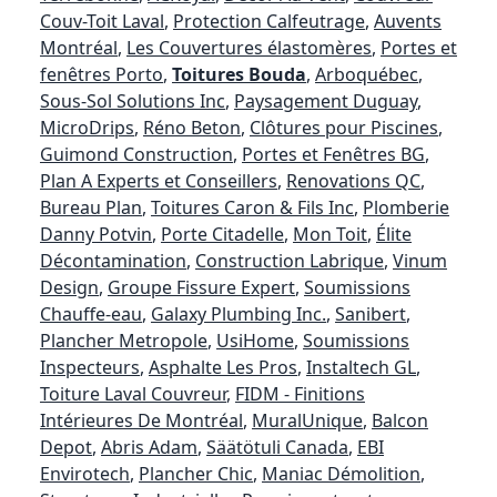
Couv-Toit Laval
,
Protection Calfeutrage
,
Auvents
Montréal
,
Les Couvertures élastomères
,
Portes et
fenêtres Porto
,
Toitures Bouda
,
Arboquébec
,
Sous-Sol Solutions Inc
,
Paysagement Duguay
,
MicroDrips
,
Réno Beton
,
Clôtures pour Piscines
,
Guimond Construction
,
Portes et Fenêtres BG
,
Plan A Experts et Conseillers
,
Renovations QC
,
Bureau Plan
,
Toitures Caron & Fils Inc
,
Plomberie
Danny Potvin
,
Porte Citadelle
,
Mon Toit
,
Élite
Décontamination
,
Construction Labrique
,
Vinum
Design
,
Groupe Fissure Expert
,
Soumissions
Chauffe-eau
,
Galaxy Plumbing Inc.
,
Sanibert
,
Plancher Metropole
,
UsiHome
,
Soumissions
Inspecteurs
,
Asphalte Les Pros
,
Instaltech GL
,
Toiture Laval Couvreur
,
FIDM - Finitions
Intérieures De Montréal
,
MuralUnique
,
Balcon
Depot
,
Abris Adam
,
Säätötuli Canada
,
EBI
Envirotech
,
Plancher Chic
,
Maniac Démolition
,