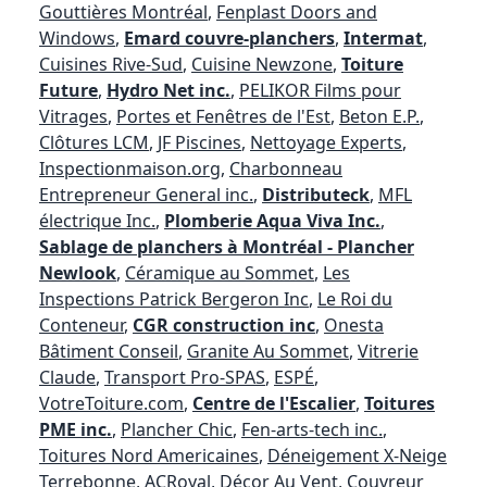
Gouttières Montréal
,
Fenplast Doors and
Windows
,
Emard couvre-planchers
,
Intermat
,
Cuisines Rive-Sud
,
Cuisine Newzone
,
Toiture
Future
,
Hydro Net inc.
,
PELIKOR Films pour
Vitrages
,
Portes et Fenêtres de l'Est
,
Beton E.P.
,
Clôtures LCM
,
JF Piscines
,
Nettoyage Experts
,
Inspectionmaison.org
,
Charbonneau
Entrepreneur General inc.
,
Distributeck
,
MFL
électrique Inc.
,
Plomberie Aqua Viva Inc.
,
Sablage de planchers à Montréal - Plancher
Newlook
,
Céramique au Sommet
,
Les
Inspections Patrick Bergeron Inc
,
Le Roi du
Conteneur
,
CGR construction inc
,
Onesta
Bâtiment Conseil
,
Granite Au Sommet
,
Vitrerie
Claude
,
Transport Pro-SPAS
,
ESPÉ
,
VotreToiture.com
,
Centre de l'Escalier
,
Toitures
PME inc.
,
Plancher Chic
,
Fen-arts-tech inc.
,
Toitures Nord Americaines
,
Déneigement X-Neige
Terrebonne
,
ACRoyal
,
Décor Au Vent
,
Couvreur