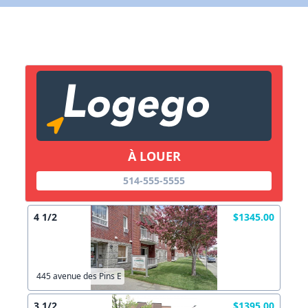
À LOUER
514-555-5555
4 1/2
$1345.00
445 avenue des Pins E
3 1/2
$1395.00