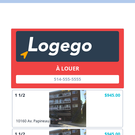
À LOUER
514-555-5555
1 1/2
$945.00
10160 Av. Papineau
1 1/2
$945.00