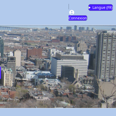
Langue (
FR
)
Connexion
m