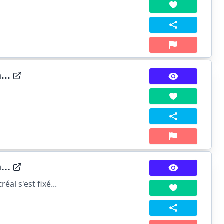
...
...
al s'est fixé...