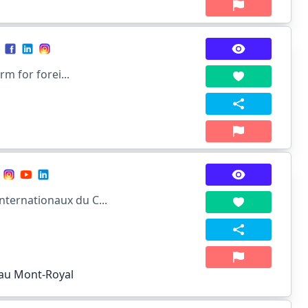
m for forei...
ternationaux du C...
eau Mont-Royal