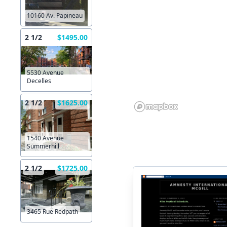
10160 Av. Papineau
2 1/2
$1495.00
5530 Avenue
Decelles
2 1/2
$1625.00
1540 Avenue
Summerhill
2 1/2
$1725.00
3465 Rue Redpath