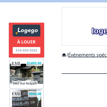
À LOUER
514-555-5555
/
Événements spéc
2 1/2
$1495.00
3465 Rue Redpath
1 1/2
$945.00