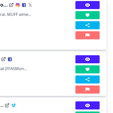
o...
rai. MUFF aime...
éal (FFASMon...
..