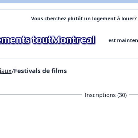
Commentaires:
Commentaires:
Vous cherchez plutôt un logement à louer? 
X Fermer
est mainte
Lien vers inscription (sera inclus dans courriel)
X Fermer
Envoyez
Copier lien
iaux
/
Festivals de films
X Fermer
Envoyez
Inscriptions (30)