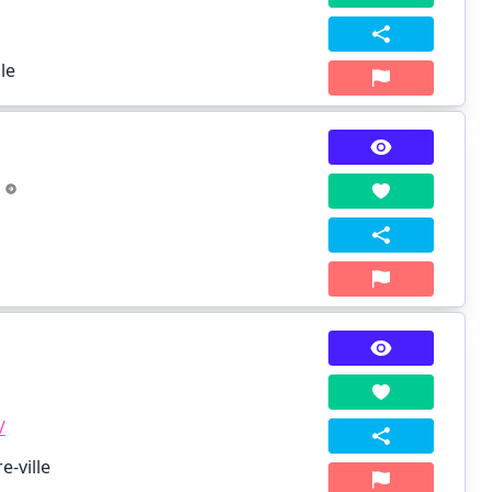
le
s
/
e-ville