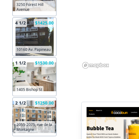
3250 Forest Hill
Avenue
4 1/2
$1425.00
10160 Av. Papineau
1 1/2
$1530.00
1405 Bishop St
2 1/2
$1250.00
2055-2075, rue de la
Montagne