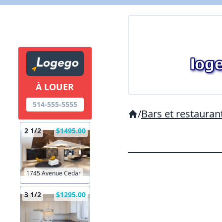
À LOUER
514-555-5555
/
Bars et restauran
2 1/2
$1495.00
1745 Avenue Cedar
3 1/2
$1295.00