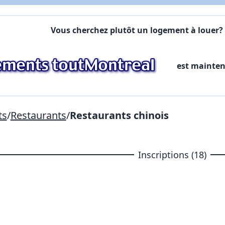
Commentaires:
Commentaires:
Vous cherchez plutôt un logement à louer? 
X Fermer
est mainte
Lien vers inscription (sera inclus dans courriel)
X Fermer
Envoyez
Copier lien
ts
/
Restaurants
/
Restaurants chinois
X Fermer
Envoyez
Inscriptions (18)