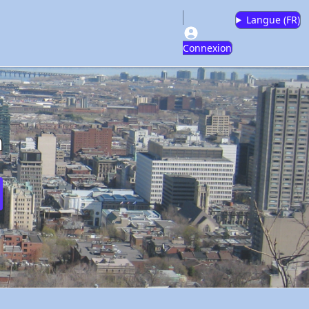
Langue (
FR
)
Connexion
m