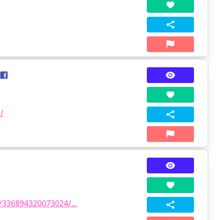
/
d
/336894320073024/...