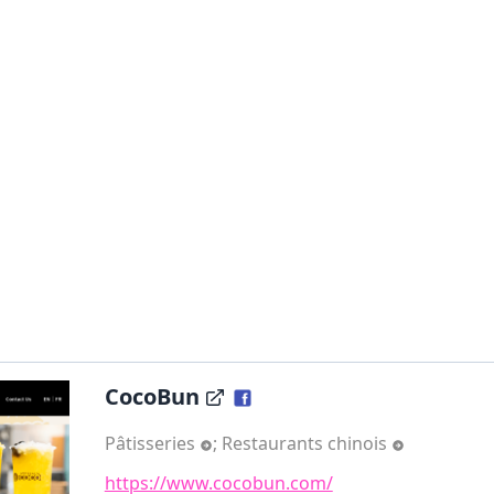
CocoBun
Pâtisseries
;
Restaurants chinois
https://www.cocobun.com/