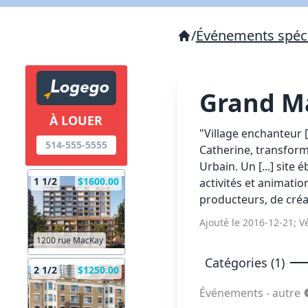
/
Événements spéc
Grand M
À LOUER
"Village enchanteur [.
514-555-5555
Catherine, transform
Urbain. Un [...] site
1 1/2
$1600.00
activités et animation
producteurs, de créa
Ajouté le 2016-12-21; Vé
1200 rue MacKay
Catégories (1)
2 1/2
$1250.00
Événements - autre