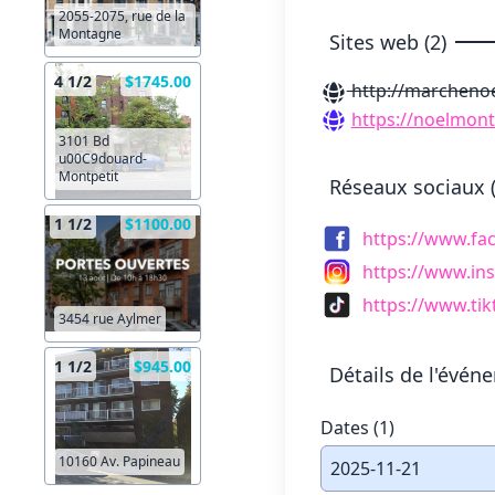
2055-2075, rue de la
Montagne
Sites web (2)
4 1/2
$1745.00
http://marchenoe
https://noelmon
3101 Bd
u00C9douard-
Montpetit
Réseaux sociaux (
1 1/2
$1100.00
https://www.f
https://www.in
https://www.ti
3454 rue Aylmer
1 1/2
$945.00
Détails de l'évén
Dates (1)
10160 Av. Papineau
2025-11-21