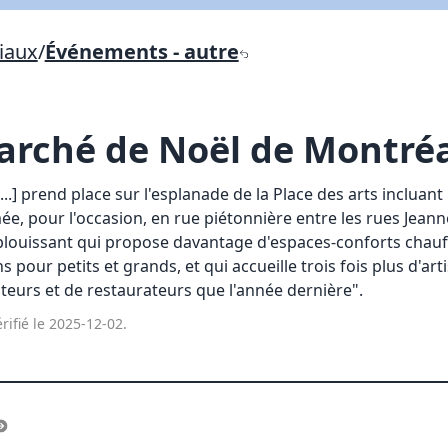
Lien vers inscription (sera inclus dans courriel)
iaux
/
Événements - autre
X Fermer
Envoyez
Copier lien
arché de Noël de Montré
X Fermer
Envoyez
..] prend place sur l'esplanade de la Place des arts incluant 
ée, pour l'occasion, en rue piétonnière entre les rues Jeann
 éblouissant qui propose davantage d'espaces-conforts chauf
s pour petits et grands, et qui accueille trois fois plus d'art
teurs et de restaurateurs que l'année dernière".
rifié le 2025-12-02.