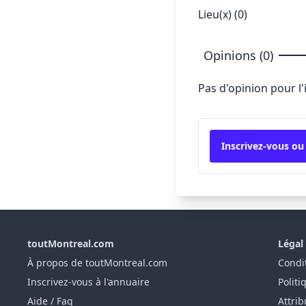
Lieu(x) (0)
Opinions (0)
Pas d'opinion pour l
Inscrivez-vous ou
toutMontreal.com
Légal
À propos de toutMontreal.com
Condit
Inscrivez-vous à l'annuaire
Politi
Aide / Faq
Attrib