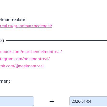
lmontreal.ca/
treal.ca/grandmarchedenoel/
3)
acebook.com/marchenoelmontreal/
stagram.com/noelmontreal/
ktok.com/@noelmontreal
ement
2026-01-04