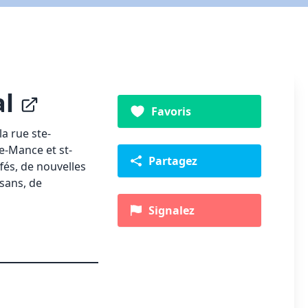
al
Favoris
la rue ste-
e-Mance et st-
Partagez
fés, de nouvelles
isans, de
Signalez