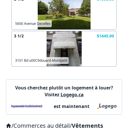
5600 Avenue Decelles
3 1/2
$1445.00
3101 Bd u00C9douard-Montpetit
Vous cherchez plutôt un logement à louer?
Visitez
Logego.ca
est maintenant
/
Commerces au détail
/
Vêtements