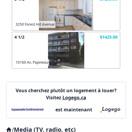
X Fermer
Envoyez
3250 Forest Hill Avenue
4 1/2
$1425.00
10160 Av. Papineau
Vous cherchez plutôt un logement à louer?
Visitez
Logego.ca
est maintenant
/
Media (TV, radio, etc)