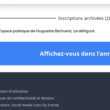
Inscriptions archivées (2
Espace poétique de Huguette Bertrand
,
Le défiguré
.
Affichez-vous dans l'an
ions d'utilisation
ques de confidentialité et témoins
utions: Social media icons by Icons8