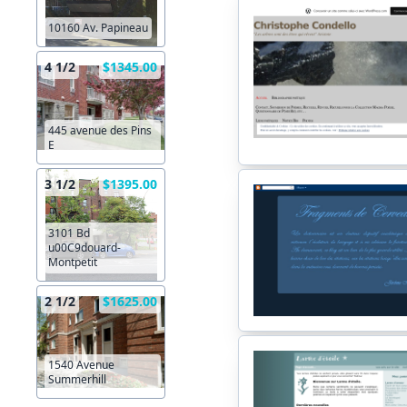
10160 Av. Papineau
4 1/2
$1345.00
445 avenue des Pins
E
3 1/2
$1395.00
3101 Bd
u00C9douard-
Montpetit
2 1/2
$1625.00
1540 Avenue
Summerhill