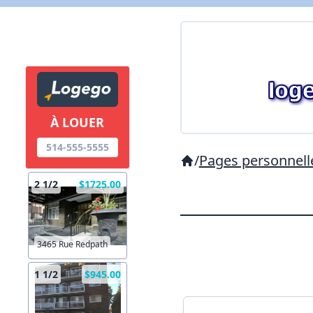
À LOUER
514-555-5555
/
Pages personnell
2 1/2
$1725.00
3465 Rue Redpath
1 1/2
$945.00