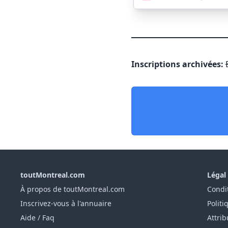
Inscriptions archivées:
toutMontreal.com
Légal
À propos de toutMontreal.com
Condit
Inscrivez-vous à l'annuaire
Politi
Aide / Faq
Attrib