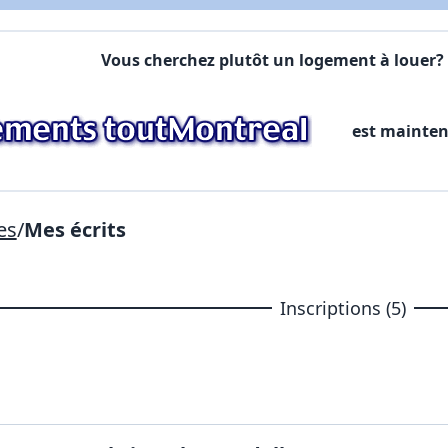
Lien vers inscription (sera inclus dans courriel)
Vous cherchez plutôt un logement à louer? 
X Fermer
Envoyez
Copier lien
est mainte
X Fermer
Envoyez
es
/
Mes écrits
Inscriptions (5)