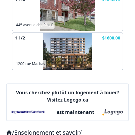
445 avenue des Pins E
1 1/2
$1600.00
1200 rue MacKay
Vous cherchez plutôt un logement à louer?
Visitez
Logego.ca
est maintenant
/
Enseignement et savoir
/