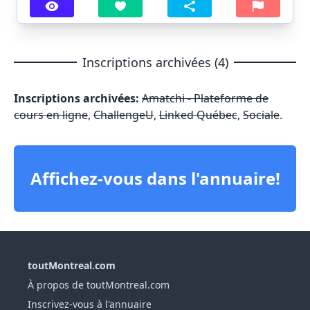
Inscriptions archivées (4)
Inscriptions archivées:
Amatchi - Plateforme de
cours en ligne
,
ChallengeU
,
Linked Québec
,
Sociale
.
Affichez-vous dans l'annuaire!
toutMontreal.com
À propos de toutMontreal.com
Inscrivez-vous à l'annuaire