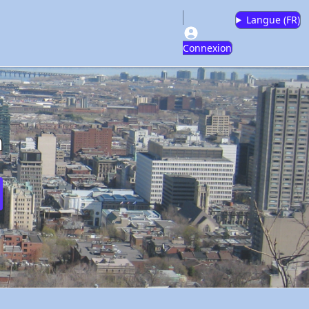
Langue (
FR
)
Connexion
m