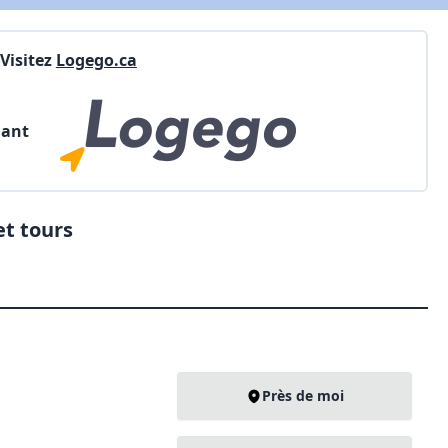
Visitez
Logego.ca
nant
et tours
Près de moi