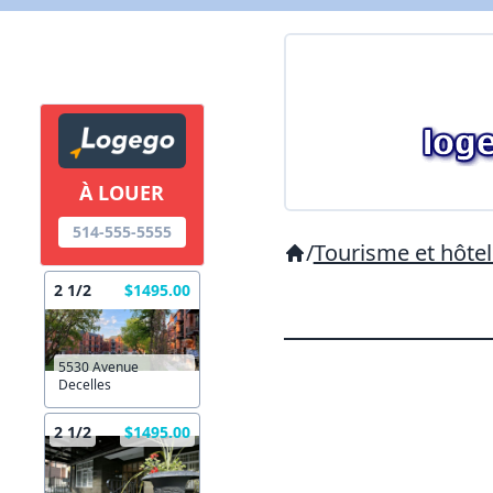
À LOUER
514-555-5555
/
Tourisme et hôtel
2 1/2
$1495.00
5530 Avenue
Decelles
2 1/2
$1495.00