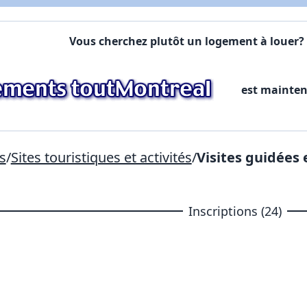
Commentaires:
Commentaires:
Vous cherchez plutôt un logement à louer? 
X Fermer
est mainte
Lien vers inscription (sera inclus dans courriel)
X Fermer
Envoyez
Copier lien
s
/
Sites touristiques et activités
/
Visites guidées 
X Fermer
Envoyez
Inscriptions (24)