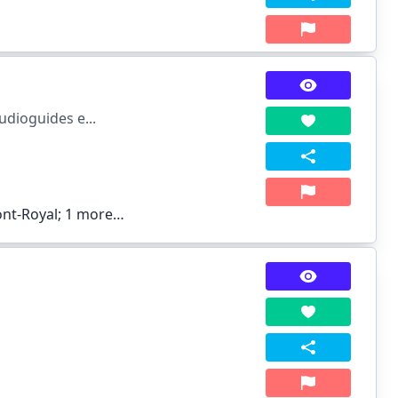
udioguides e...
ont-Royal;
1 more…