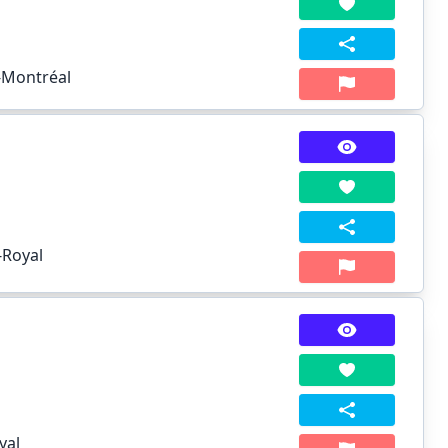
x-Montréal
-Royal
yal