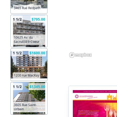
3465 Rue Redpath
1 1/2
$795.00
10625 Av. du
Sacru00E9-Coeur
1 1/2
$1600.00
1200 rue MacKay
1 1/2
$1345.00
3605 Rue Saint-
Urbain