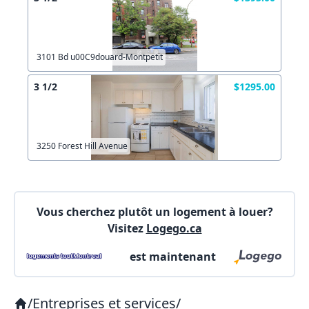
Autre
Créer un compte
Commentaires:
Commentaires:
3101 Bd u00C9douard-Montpetit
X Fermer
3 1/2
$1295.00
Lien vers inscription (sera inclus dans courriel)
3250 Forest Hill Avenue
X Fermer
Envoyez
Copier lien
Vous cherchez plutôt un logement à louer?
Visitez
Logego.ca
X Fermer
Envoyez
est maintenant
/
Entreprises et services
/