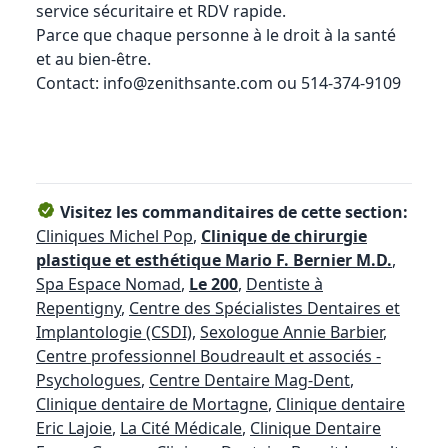
service sécuritaire et RDV rapide.
Parce que chaque personne à le droit à la santé
et au bien-être.
Contact: info@zenithsante.com ou 514-374-9109
Visitez les commanditaires de cette section:
Cliniques Michel Pop
,
Clinique de chirurgie
plastique et esthétique Mario F. Bernier M.D.
,
Spa Espace Nomad
,
Le 200
,
Dentiste à
Repentigny
,
Centre des Spécialistes Dentaires et
Implantologie (CSDI)
,
Sexologue Annie Barbier
,
Centre professionnel Boudreault et associés -
Psychologues
,
Centre Dentaire Mag-Dent
,
Clinique dentaire de Mortagne
,
Clinique dentaire
Eric Lajoie
,
La Cité Médicale
,
Clinique Dentaire