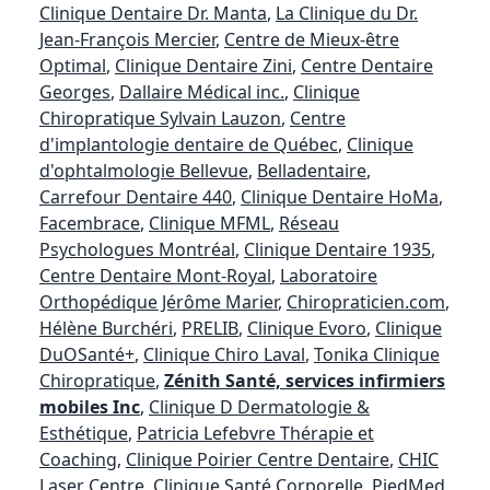
Clinique Dentaire Dr. Manta
,
La Clinique du Dr.
Jean-François Mercier
,
Centre de Mieux-être
Optimal
,
Clinique Dentaire Zini
,
Centre Dentaire
Georges
,
Dallaire Médical inc.
,
Clinique
Chiropratique Sylvain Lauzon
,
Centre
d'implantologie dentaire de Québec
,
Clinique
d'ophtalmologie Bellevue
,
Belladentaire
,
Carrefour Dentaire 440
,
Clinique Dentaire HoMa
,
Facembrace
,
Clinique MFML
,
Réseau
Psychologues Montréal
,
Clinique Dentaire 1935
,
Centre Dentaire Mont-Royal
,
Laboratoire
Orthopédique Jérôme Marier
,
Chiropraticien.com
,
Hélène Burchéri
,
PRELIB
,
Clinique Evoro
,
Clinique
DuOSanté+
,
Clinique Chiro Laval
,
Tonika Clinique
Chiropratique
,
Zénith Santé, services infirmiers
mobiles Inc
,
Clinique D Dermatologie &
Esthétique
,
Patricia Lefebvre Thérapie et
Coaching
,
Clinique Poirier Centre Dentaire
,
CHIC
Laser Centre
,
Clinique Santé Corporelle
,
PiedMed