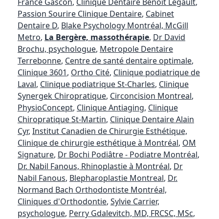
France Gascon
,
Clinique Dentaire Benoit Legault
,
Passion Sourire Clinique Dentaire
,
Cabinet
Dentaire D
,
Blake Psychology Montréal, McGill
Metro
,
La Bergère, massothérapie
,
Dr David
Brochu, psychologue
,
Metropole Dentaire
Terrebonne
,
Centre de santé dentaire optimale
,
Clinique 3601
,
Ortho Cité
,
Clinique podiatrique de
Laval
,
Clinique podiatrique St-Charles
,
Clinique
Synergek Chiropratique
,
Circoncision Montreal
,
PhysioConcept
,
Clinique Antiaging
,
Clinique
Chiropratique St-Martin
,
Clinique Dentaire Alain
Cyr
,
Institut Canadien de Chirurgie Esthétique,
Clinique de chirurgie esthétique à Montréal
,
OM
Signature
,
Dr Bochi Podiâtre - Podiatre Montréal
,
Dr. Nabil Fanous, Rhinoplastie à Montréal
,
Dr
Nabil Fanous
,
Blepharoplastie Montreal
,
Dr.
Normand Bach Orthodontiste Montréal,
Cliniques d'Orthodontie
,
Sylvie Carrier,
psychologue
,
Perry Gdalevitch, MD, FRCSC, MSc
,