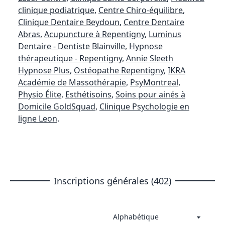
clinique podiatrique
,
Centre Chiro-équilibre
,
Clinique Dentaire Beydoun
,
Centre Dentaire
Abras
,
Acupuncture à Repentigny
,
Luminus
Dentaire - Dentiste Blainville
,
Hypnose
thérapeutique - Repentigny
,
Annie Sleeth
Hypnose Plus
,
Ostéopathe Repentigny
,
IKRA
Académie de Massothérapie
,
PsyMontreal
,
Physio Élite
,
Esthétisoins
,
Soins pour ainés à
Domicile GoldSquad
,
Clinique Psychologie en
ligne Leon
.
Inscriptions générales (402)