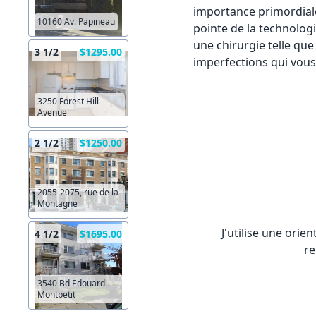
importance primordiale 
10160 Av. Papineau
pointe de la technolog
une chirurgie telle que 
3 1/2
$1295.00
imperfections qui vous
3250 Forest Hill
Avenue
2 1/2
$1250.00
2055-2075, rue de la
Montagne
J'utilise une orie
4 1/2
$1695.00
re
3540 Bd Edouard-
Montpetit