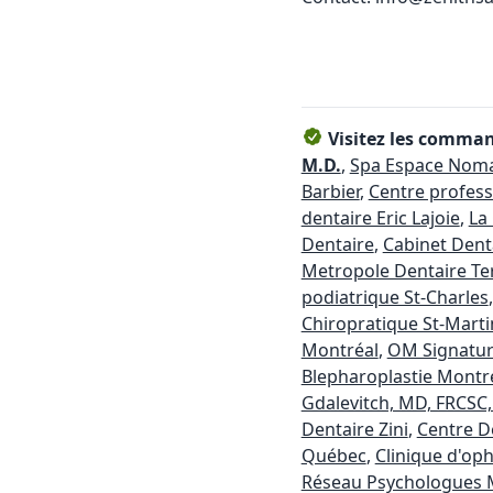
Visitez les command
M.D.
,
Spa Espace Nom
Barbier
,
Centre profess
dentaire Eric Lajoie
,
La
Dentaire
,
Cabinet Dent
Metropole Dentaire T
podiatrique St-Charles
Chiropratique St-Marti
Montréal
,
OM Signatu
Blepharoplastie Montr
Gdalevitch, MD, FRCSC
Dentaire Zini
,
Centre D
Québec
,
Clinique d'op
Réseau Psychologues 