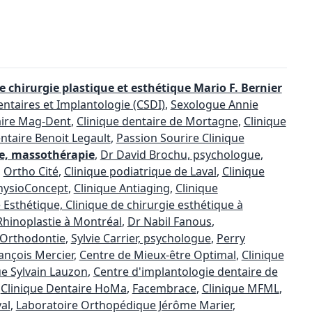
e chirurgie plastique et esthétique Mario F. Bernier
entaires et Implantologie (CSDI)
,
Sexologue Annie
aire Mag-Dent
,
Clinique dentaire de Mortagne
,
Clinique
ntaire Benoit Legault
,
Passion Sourire Clinique
e, massothérapie
,
Dr David Brochu, psychologue
,
,
Ortho Cité
,
Clinique podiatrique de Laval
,
Clinique
hysioConcept
,
Clinique Antiaging
,
Clinique
 Esthétique, Clinique de chirurgie esthétique à
 Rhinoplastie à Montréal
,
Dr Nabil Fanous
,
'Orthodontie
,
Sylvie Carrier, psychologue
,
Perry
rançois Mercier
,
Centre de Mieux-être Optimal
,
Clinique
ue Sylvain Lauzon
,
Centre d'implantologie dentaire de
,
Clinique Dentaire HoMa
,
Facembrace
,
Clinique MFML
,
al
,
Laboratoire Orthopédique Jérôme Marier
,