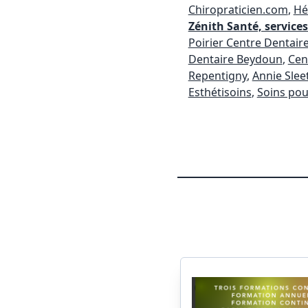
Chiropraticien.com
,
Hé
Zénith Santé, services
Poirier Centre Dentair
Dentaire Beydoun
,
Cen
Repentigny
,
Annie Slee
Esthétisoins
,
Soins pou