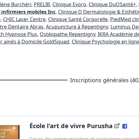
lène Burchéri
,
PRELIB
,
Clinique Evoro
,
Clinique DuOSanté+
,
 infirmiers mobiles Inc
,
Clinique D Dermatologie & Esthét
e
,
CHIC Laser Centre
,
Clinique Santé Corporelle
,
PiedMed cli
tre Dentaire Abras
,
Acupuncture à Repentigny
,
Luminus Dent
th Hypnose Plus
,
Ostéopathe Repentigny
,
IKRA Académie d
r ainés à Domicile GoldSquad
,
Clinique Psychologie en lign
Inscriptions générales (40
École l'art de vivre Purusha
Cours de communication et croissance person