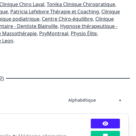
Clinique Chiro Laval
,
Tonika Clinique Chiropratique
,
ique
,
Patricia Lefebvre Thérapie et Coaching
,
Clinique
nique podiatrique
,
Centre Chiro-équilibre
,
Clinique
aire - Dentiste Blainville
,
Hypnose thérapeutique -
e Massothérapie
,
PsyMontreal
,
Physio Élite
,
e Leon
.
2)
nelle
;
Médecine alternative