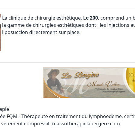
La
clinique de chirurgie esthétique
,
Le 200
, comprend un b
la gamme de chirurgies esthétiques dont : les injections au 
liposuccion directement sur place.
apie
e FQM - Thérapeute en traitement du lymphoedème, certifi
n vêtement compressif.
massotherapielabergere.com