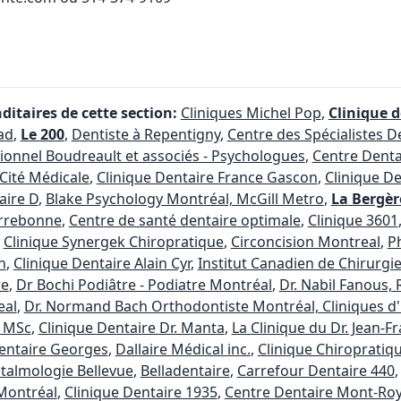
itaires de cette section:
Cliniques Michel Pop
,
Clinique d
ad
,
Le 200
,
Dentiste à Repentigny
,
Centre des Spécialistes D
ionnel Boudreault et associés - Psychologues
,
Centre Dent
 Cité Médicale
,
Clinique Dentaire France Gascon
,
Clinique De
aire D
,
Blake Psychology Montréal, McGill Metro
,
La Bergèr
errebonne
,
Centre de santé dentaire optimale
,
Clinique 3601
,
Clinique Synergek Chiropratique
,
Circoncision Montreal
,
P
n
,
Clinique Dentaire Alain Cyr
,
Institut Canadien de Chirurgie
re
,
Dr Bochi Podiâtre - Podiatre Montréal
,
Dr. Nabil Fanous,
eal
,
Dr. Normand Bach Orthodontiste Montréal, Cliniques d
, MSc
,
Clinique Dentaire Dr. Manta
,
La Clinique du Dr. Jean-F
entaire Georges
,
Dallaire Médical inc.
,
Clinique Chiropratiq
htalmologie Bellevue
,
Belladentaire
,
Carrefour Dentaire 440
Montréal
,
Clinique Dentaire 1935
,
Centre Dentaire Mont-Roy