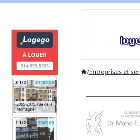
À LOUER
514-555-5555
/
Entreprises et ser
3 1/2
$1700.00
2055-2075, rue de la
Montagne
1 1/2
$945.00