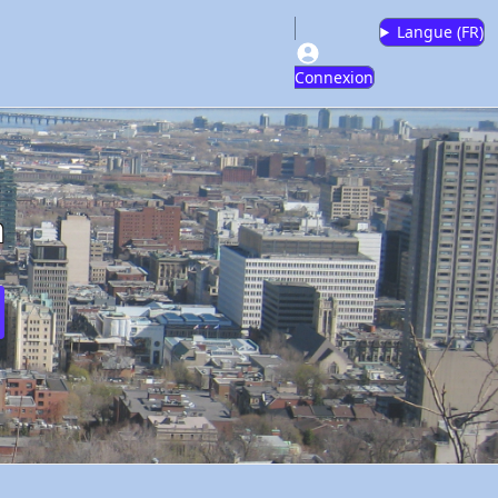
Langue (
FR
)
Connexion
m