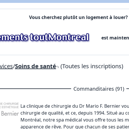
Commentaires:
Commentaires:
Vous cherchez plutôt un logement à louer? 
X Fermer
est mainte
Lien vers inscription (sera inclus dans courriel)
X Fermer
Envoyez
Copier lien
vices
/
Soins de santé
(Toutes les inscriptions)
X Fermer
Envoyez
Commanditaires (91)
La clinique de chirurgie du Dr Mario F. Bernier
vou
chirurgie de qualité, et ce, depuis 1994. Situé au 
Montréal, notre spa médical vous offre tous les m
apparence de rêve. Pour que chacun de ses patien