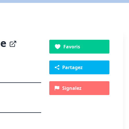
ue
Favoris
Partagez
Signalez