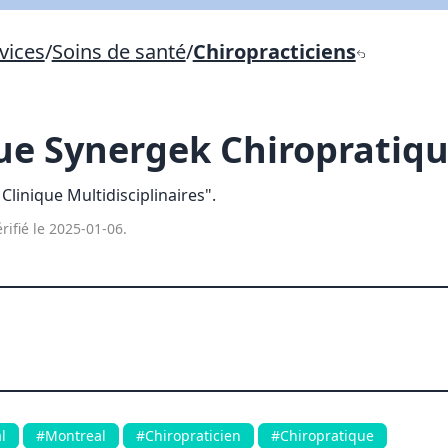
Lien vers inscription (sera inclus dans courriel)
vices
/
Soins de santé
/
Chiropracticiens
X Fermer
Envoyez
Copier lien
ue Synergek Chiropratiq
X Fermer
Envoyez
Clinique Multidisciplinaires".
rifié le 2025-01-06.
l
#Montreal
#Chiropraticien
#Chiropratique