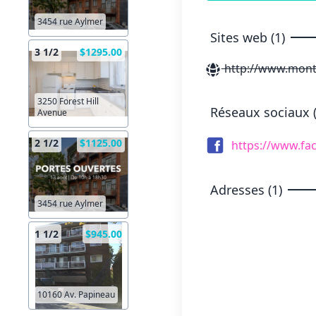
3454 rue Aylmer
Sites web (1)
3 1/2
$1295.00
http://www.montr
3250 Forest Hill
Réseaux sociaux (
Avenue
2 1/2
$1125.00
https://www.fa
Adresses (1)
3454 rue Aylmer
1 1/2
$945.00
10160 Av. Papineau