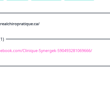
ealchiropratique.ca/
1)
cebook.com/Clinique-Synergek-590493281069666/