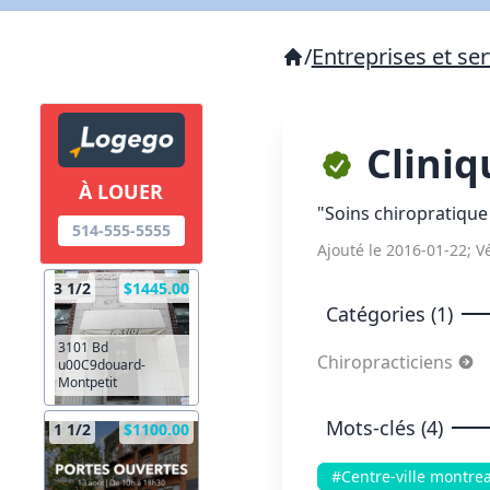
/
Entreprises et ser
Cliniq
À LOUER
"Soins chiropratique 
514-555-5555
Ajouté le 2016-01-22; Vé
3 1/2
$1445.00
Catégories (1)
3101 Bd
Chiropracticiens
u00C9douard-
Montpetit
Mots-clés (4)
1 1/2
$1100.00
#Centre-ville montrea