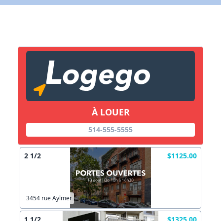
X Fermer
Lien vers inscription (sera inclus dans courriel)
X Fermer
Envoyez
Copier lien
À LOUER
X Fermer
Envoyez
514-555-5555
2 1/2
$1125.00
3454 rue Aylmer
1 1/2
$1325.00