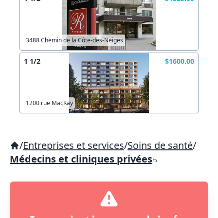
3488 Chemin de la Côte-des-Neiges
1 1/2
$1600.00
1200 rue MacKay
/
Entreprises et services
/
Soins de santé
/
Médecins et cliniques privées