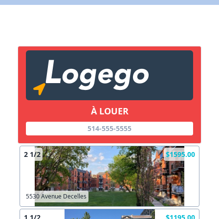
X Fermer
Lien vers inscription (sera inclus dans courriel)
X Fermer
Envoyez
Copier lien
À LOUER
X Fermer
Envoyez
514-555-5555
2 1/2
$1595.00
5530 Avenue Decelles
1 1/2
$1195.00