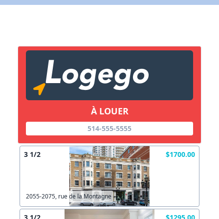
X Fermer
Lien vers inscription (sera inclus dans courriel)
X Fermer
Envoyez
Copier lien
À LOUER
X Fermer
Envoyez
514-555-5555
3 1/2
$1700.00
2055-2075, rue de la Montagne
3 1/2
$1295.00