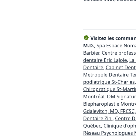
Visitez les command
M.D.
,
Spa Espace Nom
Barbier
,
Centre profess
dentaire Eric Lajoie
,
La
Dentaire
,
Cabinet Dent
Metropole Dentaire T
podiatrique St-Charles
Chiropratique St-Marti
Montréal
,
OM Signatu
Blepharoplastie Montr
Gdalevitch, MD, FRCSC
Dentaire Zini
,
Centre D
Québec
,
Clinique d'op
Réseau Psychologues 