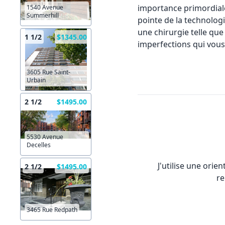
importance primordiale 
1540 Avenue
Summerhill
pointe de la technolog
une chirurgie telle que 
1 1/2
$1345.00
imperfections qui vous
3605 Rue Saint-
Urbain
2 1/2
$1495.00
5530 Avenue
Decelles
J'utilise une orie
2 1/2
$1495.00
re
3465 Rue Redpath