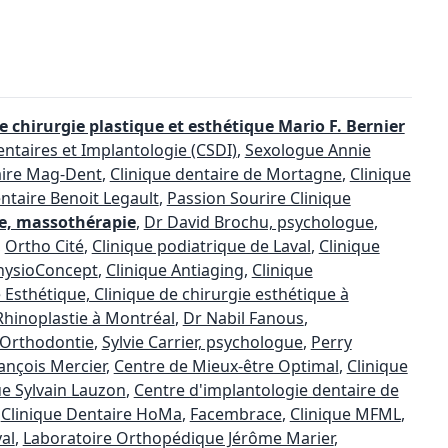
e chirurgie plastique et esthétique Mario F. Bernier
entaires et Implantologie (CSDI)
,
Sexologue Annie
aire Mag-Dent
,
Clinique dentaire de Mortagne
,
Clinique
ntaire Benoit Legault
,
Passion Sourire Clinique
e, massothérapie
,
Dr David Brochu, psychologue
,
,
Ortho Cité
,
Clinique podiatrique de Laval
,
Clinique
hysioConcept
,
Clinique Antiaging
,
Clinique
 Esthétique, Clinique de chirurgie esthétique à
 Rhinoplastie à Montréal
,
Dr Nabil Fanous
,
'Orthodontie
,
Sylvie Carrier, psychologue
,
Perry
rançois Mercier
,
Centre de Mieux-être Optimal
,
Clinique
ue Sylvain Lauzon
,
Centre d'implantologie dentaire de
,
Clinique Dentaire HoMa
,
Facembrace
,
Clinique MFML
,
al
,
Laboratoire Orthopédique Jérôme Marier
,