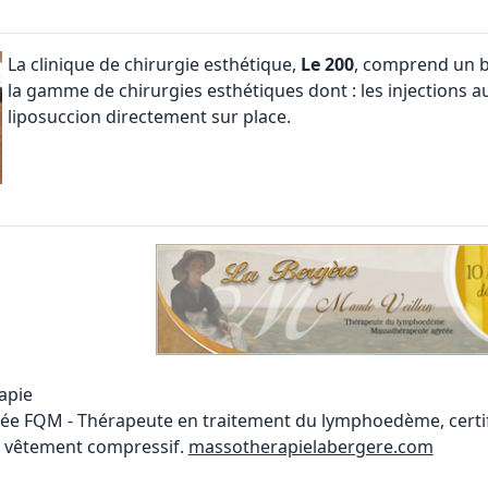
La
clinique de chirurgie esthétique
,
Le 200
, comprend un b
la gamme de chirurgies esthétiques dont : les injections au 
liposuccion directement sur place.
apie
e FQM - Thérapeute en traitement du lymphoedème, certifi
n vêtement compressif.
massotherapielabergere.com