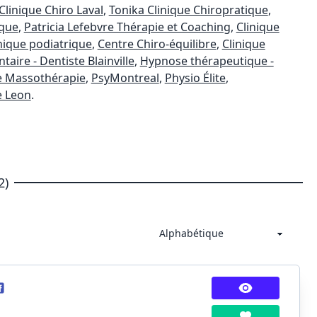
Clinique Chiro Laval
,
Tonika Clinique Chiropratique
,
ique
,
Patricia Lefebvre Thérapie et Coaching
,
Clinique
nique podiatrique
,
Centre Chiro-équilibre
,
Clinique
aire - Dentiste Blainville
,
Hypnose thérapeutique -
e Massothérapie
,
PsyMontreal
,
Physio Élite
,
e Leon
.
2)