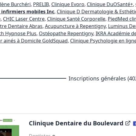
lène Burchéri
,
PRELIB
,
Clinique Evoro
,
Clinique DuOSanté+
,
 infirmiers mobiles Inc
,
Clinique D Dermatologie & Esthét
e
,
CHIC Laser Centre
,
Clinique Santé Corporelle
,
PiedMed cli
tre Dentaire Abras
,
Acupuncture à Repentigny
,
Luminus Dent
th Hypnose Plus
,
Ostéopathe Repentigny
,
IKRA Académie d
r ainés à Domicile GoldSquad
,
Clinique Psychologie en lign
Inscriptions générales (40
Clinique Dentaire du Boulevard
Dentistes