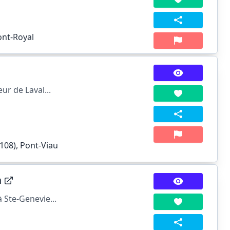
ont-Royal
ur de Laval...
108), Pont-Viau
n
 Ste-Genevie...