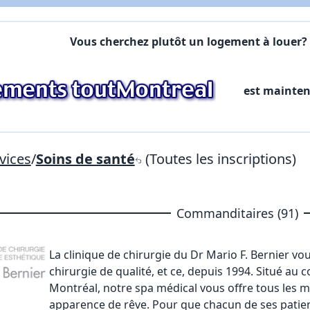
Commentaires:
Commentaires:
Vous cherchez plutôt un logement à louer? 
X Fermer
est mainte
Lien vers inscription (sera inclus dans courriel)
X Fermer
Envoyez
Copier lien
vices
/
Soins de santé
(Toutes les inscriptions)
X Fermer
Envoyez
Commanditaires (91)
La clinique de chirurgie du Dr Mario F. Bernier
vou
chirurgie de qualité, et ce, depuis 1994. Situé au 
Montréal, notre spa médical vous offre tous les m
apparence de rêve. Pour que chacun de ses patien