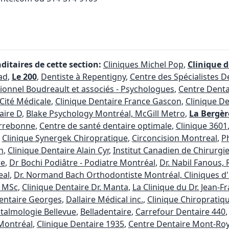
itaires de cette section:
Cliniques Michel Pop
,
Clinique d
ad
,
Le 200
,
Dentiste à Repentigny
,
Centre des Spécialistes D
ionnel Boudreault et associés - Psychologues
,
Centre Dent
 Cité Médicale
,
Clinique Dentaire France Gascon
,
Clinique De
aire D
,
Blake Psychology Montréal, McGill Metro
,
La Bergèr
errebonne
,
Centre de santé dentaire optimale
,
Clinique 3601
,
Clinique Synergek Chiropratique
,
Circoncision Montreal
,
P
n
,
Clinique Dentaire Alain Cyr
,
Institut Canadien de Chirurgie
re
,
Dr Bochi Podiâtre - Podiatre Montréal
,
Dr. Nabil Fanous,
eal
,
Dr. Normand Bach Orthodontiste Montréal, Cliniques d
, MSc
,
Clinique Dentaire Dr. Manta
,
La Clinique du Dr. Jean-F
entaire Georges
,
Dallaire Médical inc.
,
Clinique Chiropratiq
htalmologie Bellevue
,
Belladentaire
,
Carrefour Dentaire 440
Montréal
,
Clinique Dentaire 1935
,
Centre Dentaire Mont-Roy