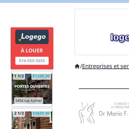
À LOUER
514-555-5555
/
Entreprises et ser
1 1/2
$1100.00
3454 rue Aylmer
2 1/2
$1625.00