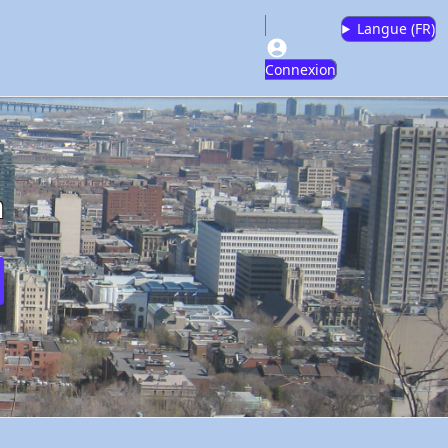
Langue (
FR
)
Connexion
m