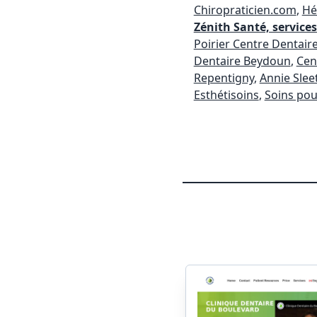
Chiropraticien.com
,
Hé
Zénith Santé, services
Poirier Centre Dentair
Dentaire Beydoun
,
Cen
Repentigny
,
Annie Slee
Esthétisoins
,
Soins pou