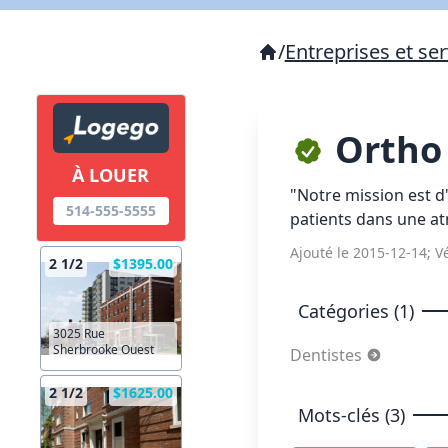
/
Entreprises et ser
Ortho
À LOUER
"Notre mission est d
514-555-5555
patients dans une at
Ajouté le 2015-12-14; Vé
2 1/2
$1395.00
Catégories (1)
3025 Rue
Sherbrooke Ouest
Dentistes
2 1/2
$1625.00
Mots-clés (3)