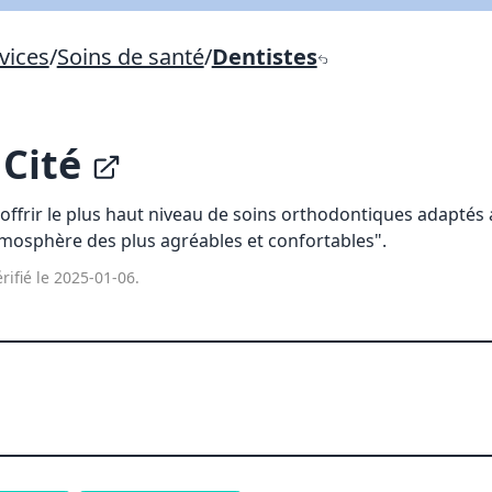
Lien vers inscription (sera inclus dans courriel)
vices
/
Soins de santé
/
Dentistes
X Fermer
Envoyez
Copier lien
 Cité
X Fermer
Envoyez
'offrir le plus haut niveau de soins orthodontiques adaptés
mosphère des plus agréables et confortables".
rifié le 2025-01-06.