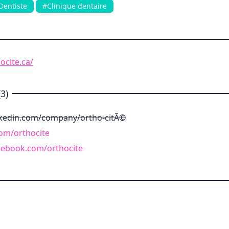
Dentiste
#Clinique dentaire
ocite.ca/
3)
nkedin.com/company/ortho-citÃ©
com/orthocite
cebook.com/orthocite