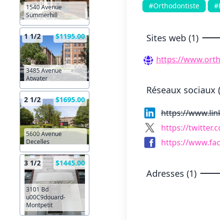
#Orthodontiste
#
1540 Avenue
Summerhill
1 1/2
$1195.00
Sites web (1)
https://www.orth
3485 Avenue
Atwater
Réseaux sociaux (
2 1/2
$1695.00
https://www.li
https://twitter.
5600 Avenue
https://www.fa
Decelles
3 1/2
$1445.00
Adresses (1)
3101 Bd
u00C9douard-
Montpetit