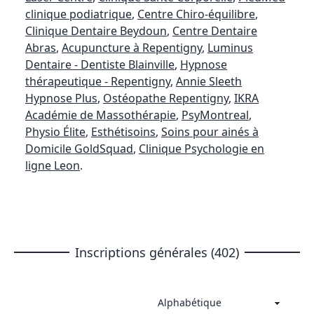
clinique podiatrique
,
Centre Chiro-équilibre
,
Clinique Dentaire Beydoun
,
Centre Dentaire
Abras
,
Acupuncture à Repentigny
,
Luminus
Dentaire - Dentiste Blainville
,
Hypnose
thérapeutique - Repentigny
,
Annie Sleeth
Hypnose Plus
,
Ostéopathe Repentigny
,
IKRA
Académie de Massothérapie
,
PsyMontreal
,
Physio Élite
,
Esthétisoins
,
Soins pour ainés à
Domicile GoldSquad
,
Clinique Psychologie en
ligne Leon
.
Inscriptions générales (402)