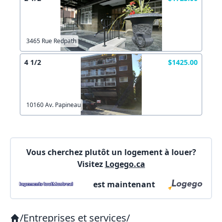
Autre
Créer un compte
Commentaires:
Commentaires:
3465 Rue Redpath
X Fermer
4 1/2
$1425.00
Lien vers inscription (sera inclus dans courriel)
10160 Av. Papineau
X Fermer
Envoyez
Copier lien
Vous cherchez plutôt un logement à louer?
Visitez
Logego.ca
X Fermer
Envoyez
est maintenant
/
Entreprises et services
/