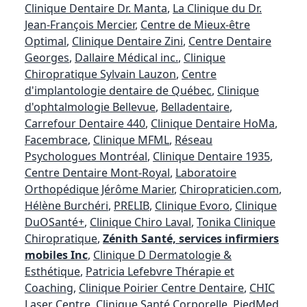
Clinique Dentaire Dr. Manta
,
La Clinique du Dr.
Jean-François Mercier
,
Centre de Mieux-être
Optimal
,
Clinique Dentaire Zini
,
Centre Dentaire
Georges
,
Dallaire Médical inc.
,
Clinique
Chiropratique Sylvain Lauzon
,
Centre
d'implantologie dentaire de Québec
,
Clinique
d'ophtalmologie Bellevue
,
Belladentaire
,
Carrefour Dentaire 440
,
Clinique Dentaire HoMa
,
Facembrace
,
Clinique MFML
,
Réseau
Psychologues Montréal
,
Clinique Dentaire 1935
,
Centre Dentaire Mont-Royal
,
Laboratoire
Orthopédique Jérôme Marier
,
Chiropraticien.com
,
Hélène Burchéri
,
PRELIB
,
Clinique Evoro
,
Clinique
DuOSanté+
,
Clinique Chiro Laval
,
Tonika Clinique
Chiropratique
,
Zénith Santé, services infirmiers
mobiles Inc
,
Clinique D Dermatologie &
Esthétique
,
Patricia Lefebvre Thérapie et
Coaching
,
Clinique Poirier Centre Dentaire
,
CHIC
Laser Centre
,
Clinique Santé Corporelle
,
PiedMed