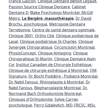
France Gascon
,
Clinique Dentaire Benoit Legault
,
Passion Sourire Clinique Dentaire
,
Cabinet
Dentaire D
,
Blake Psychology Montréal, McGill
Metro
,
La Bergère, massothérapie
,
Dr David
Brochu, psychologue
,
Metropole Dentaire
Terrebonne
,
Centre de santé dentaire optimale
,
Clinique 3601
,
Ortho Cité
,
Clinique podiatrique de
Laval
,
Clinique podiatrique St-Charles
,
Clinique
Synergek Chiropratique
,
Circoncision Montreal
,
PhysioConcept
,
Clinique Antiaging
,
Clinique
Chiropratique St-Martin
,
Clinique Dentaire Alain
Cyr
,
Institut Canadien de Chirurgie Esthétique,
Clinique de chirurgie esthétique à Montréal
,
OM
Signature
,
Dr Bochi Podiâtre - Podiatre Montréal
,
Dr. Nabil Fanous, Rhinoplastie à Montréal
,
Dr
Nabil Fanous
,
Blepharoplastie Montreal
,
Dr.
Normand Bach Orthodontiste Montréal,
Cliniques d'Orthodontie
,
Sylvie Carrier,
psychologue
,
Perry Gdalevitch, MD, FRCSC, MSc
,