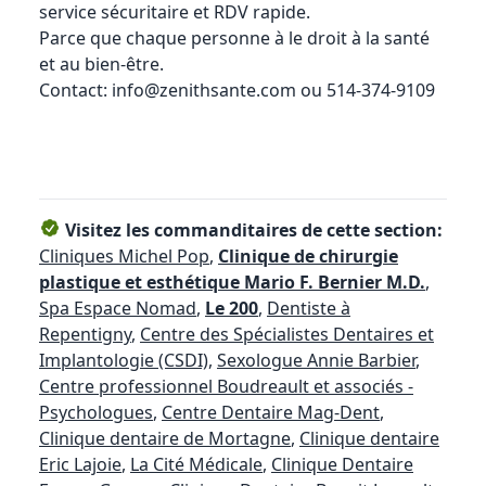
service sécuritaire et RDV rapide.
Parce que chaque personne à le droit à la santé
et au bien-être.
Contact: info@zenithsante.com ou 514-374-9109
Visitez les commanditaires de cette section:
Cliniques Michel Pop
,
Clinique de chirurgie
plastique et esthétique Mario F. Bernier M.D.
,
Spa Espace Nomad
,
Le 200
,
Dentiste à
Repentigny
,
Centre des Spécialistes Dentaires et
Implantologie (CSDI)
,
Sexologue Annie Barbier
,
Centre professionnel Boudreault et associés -
Psychologues
,
Centre Dentaire Mag-Dent
,
Clinique dentaire de Mortagne
,
Clinique dentaire
Eric Lajoie
,
La Cité Médicale
,
Clinique Dentaire