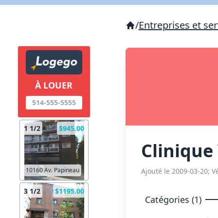
/
Entreprises et ser
À LOUER
514-555-5555
1 1/2
$945.00
Clinique
10160 Av. Papineau
Ajouté le 2009-03-20; Vé
3 1/2
$1195.00
Catégories (1)