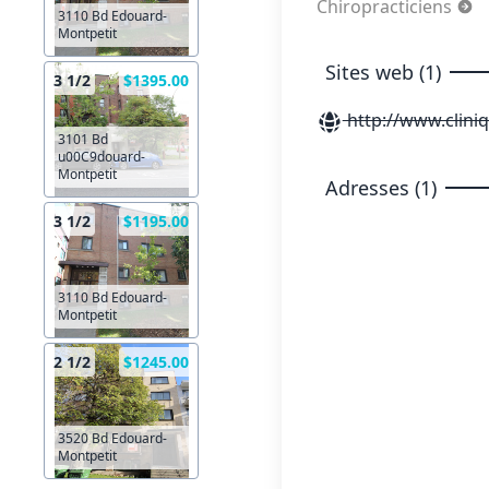
Chiropracticiens
3110 Bd Edouard-
Montpetit
Sites web (1)
3 1/2
$1395.00
http://www.clini
3101 Bd
u00C9douard-
Montpetit
Adresses (1)
3 1/2
$1195.00
3110 Bd Edouard-
Montpetit
2 1/2
$1245.00
3520 Bd Edouard-
Montpetit