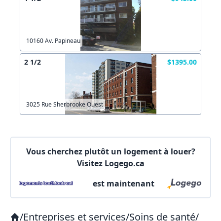
X Fermer
10160 Av. Papineau
Lien vers inscription (sera inclus dans courriel)
2 1/2
$1395.00
X Fermer
Envoyez
Copier lien
3025 Rue Sherbrooke Ouest
X Fermer
Envoyez
Vous cherchez plutôt un logement à louer?
Visitez
Logego.ca
est maintenant
/
Entreprises et services
/
Soins de santé
/